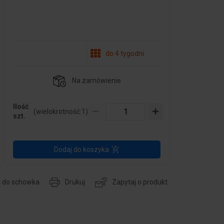
do 4 tygodni
Na zamówienie
Ilość
(wielokrotność:
1
)
szt.
Dodaj do koszyka
j do schowka
Drukuj
Zapytaj o produkt