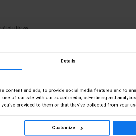
rót plastikowy
Details
ony XB5
PKWIU
e content and ads, to provide social media features and to anal
wony
Kształt soczewki
 use of our site with our social media, advertising and analyt
t you’ve provided to them or that they’ve collected from your use
mm
Średnica otworu
Stopień ochrony (NEMA)
Customize
ider Electric Polska