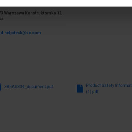
ki
Możliwość podświetlenia
73 Warszawa Konstruktorska 12
Bez samopowrotu
ka
Z pierścieniem czołowym
nd.helpdesk@se.com
zywo sztuczne
Kolor pierścienia czołowego
Sposób odblokowania
Product Safety Informat
ZB5AS834_document.pdf
(1).pdf