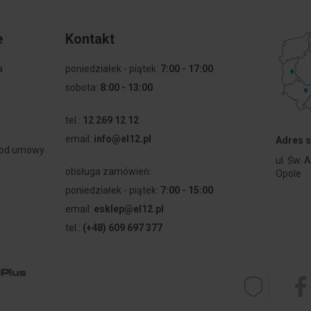
e
Kontakt
a
poniedziałek - piątek:
7:00 - 17:00
sobota:
8:00 - 13:00
tel.:
12 269 12 12
email:
info@el12.pl
Adres s
 od umowy
ul. Św. 
obsługa zamówień:
Opole
poniedziałek - piątek:
7:00 - 15:00
email:
esklep@el12.pl
tel.:
(+48) 609 697 377