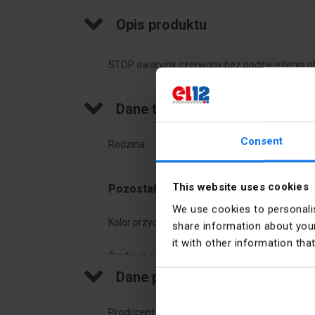
Opis produktu
STOP awaryjny czerwony bez podświetlenia ob
Dane techniczne
Consent
Rodzina
Harm
This website uses cookies
Pozostałe dane techniczne
We use cookies to personalis
Kolor przycisku
Czer
share information about your
it with other information tha
Średnica grzybka
30 
Dane producenta
Stopień ochrony (IP)
IP66
Producent
Schne