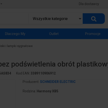
Dla dostawcy
Dlaczego My
Outlet
Promocje
iski i lampki sygnałowe
ez podświetlenia obrót plastik
5AS834
Kod EAN:
3389110906912
Producent:
SCHNEIDER ELECTRIC
Rodzina:
Harmony XB5