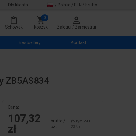
Dla klienta
/ Polska / PLN / brutto
0
Schowek
Koszyk
Zaloguj / Zarejestruj
Bestsellery
Kontakt
owy ZB5AS834
Cena:
107,32
brutto /
(w tym VAT
zł
szt.
23%)