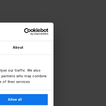
About
27.11.61.0
yse our traffic. We also
Okrągły
ics partners who may combine
 of their services.
22.5 mm
Inne
Allow all