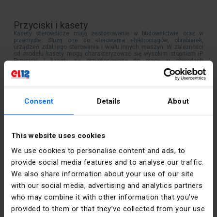
Przyciski i kasety
Kasety sterownicze mają zastosowanie w budownictwie oraz w
przemyśle. Służą one do sterowania elektrociągów, obrabiarek,
urządzeń zdalnego sterowania i wielu innych maszyn. W zależności
od modelu kasety mogą charakteryzować się wysokim stopniem IP.
Przyciski i kasety są przystosowane do pracy w obwodach
elektrycznych o napięciu łączeniowym, nie przekraczającym 400V
prądu przemiennego oraz 230V prądu stałego.
Consent
Details
About
Kontakt
This website uses cookies
poniedziałek - piątek:
7:00 -
17:00
We use cookies to personalise content and ads, to
provide social media features and to analyse our traffic.
sobota:
8:00 - 13:00
We also share information about your use of our site
with our social media, advertising and analytics partners
tel.:
12 269 12 12
who may combine it with other information that you’ve
email:
info@el12.pl
provided to them or that they’ve collected from your use