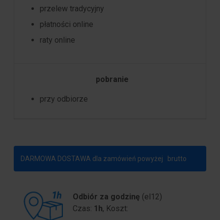
przelew tradycyjny
płatności online
raty online
pobranie
przy odbiorze
DARMOWA DOSTAWA dla zamówień powyżej
brutto
Odbiór za godzinę
(el12)
Czas:
1h
, Koszt: