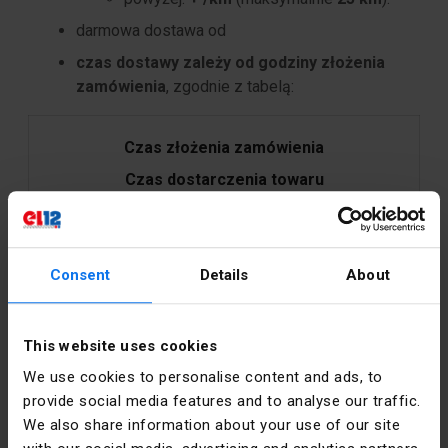
darmowa dostawa od
czas dostawy zależy od godziny złożenia
zamówienia
, zgodnie z tabelą:
Czas złożenia zamówienia
Czas dostarczenia towaru
do 16:00 w dzień roboczy
Consent
Details
About
do 3h tego samego dnia
po 16:00 w dzień roboczy
This website uses cookies
następny dzień roboczy do godz. 11:00
We use cookies to personalise content and ads, to
provide social media features and to analyse our traffic.
We also share information about your use of our site
po 16:00 w piątek