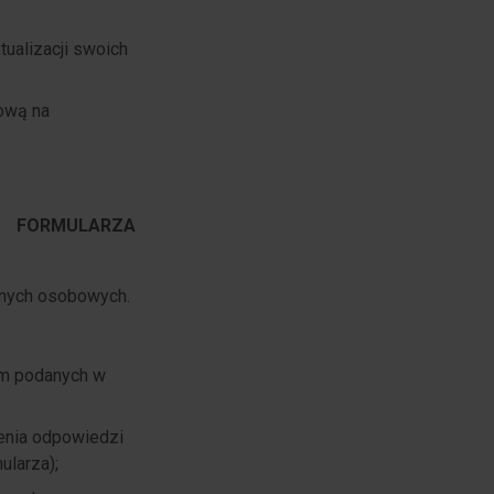
ualizacji swoich
ową na
 FORMULARZA
anych osobowych.
rem podanych w
lenia odpowiedzi
ularza);