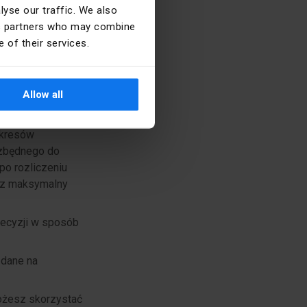
yse our traffic. We also
ics partners who may combine
okres niezbędny
 of their services.
Allow all
em okresu
okresów
ezbędnego do
po rozliczeniu
zez maksymalny
ecyzji w sposób
 dane na
ożesz skorzystać