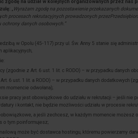
ć zgodę na udział w kolejnych organizowanych przez nas 
uzulę:
„
Wyrażam zgodę na pozostawienie przekazanych dokum
jnych procesach rekrutacyjnych prowadzonych przez
Przedsiębior
su ochrony danych osobowych.”
iedzibą w Opolu (45-117) przy ul. Św. Anny 5 stanie się adminis
aplikacyjnych;
e:
y (zgodnie z Art. 6 ust. 1 lit. c RODO) – w przypadku danych o
rt. 6 ust. 1 lit. a RODO) – w przypadku danych dodatkowych (zg
dym momencie odwołana);
e pracy jest obowiązkowe do udziału w rekrutacji – jeśli nie 
tury i kontakt, nie będzie możliwości udziału w procesie rekrut
ieobowiązkowe, a jeśli zechcesz, w każdym momencie możesz 
s o tym poinformujesz;
 mailową może być dostawca hostingu, któremu powierzamy dan