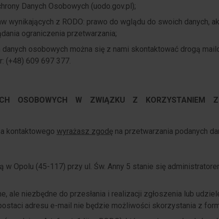
chrony Danych Osobowych (uodo.gov.pl);
w wynikających z RODO: prawo do wglądu do swoich danych, akt
ądania ograniczenia przetwarzania;
 danych osobowych można się z nami skontaktować drogą mail
r: (+48) 609 697 377.
YCH OSOBOWYCH W ZWIĄZKU Z KORZYSTANIEM Z
za kontaktowego
wyrażasz zgodę
na przetwarzania podanych d
bą w Opolu (45-117) przy ul. Św. Anny 5 stanie się administrato
 ale niezbędne do przesłania i realizacji zgłoszenia lub udzie
ostaci adresu e-mail nie będzie możliwości skorzystania z form