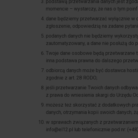
podstawą przetwarzania danych jest zgoda 
momencie – wystarczy, że nas o tym poinf
dane będziemy przetwarzać wyłącznie w ce
zgłoszenie, odpowiedzią na zadane pytani
podanych danych nie będziemy wykorzyst
zautomatyzowany, a dane nie posłużą do pr
Twoje dane osobowe będą przetwarzane ty
inna podstawa prawna do dalszego przetwa
odbiorcą danych może być dostawca hosti
zgodnie z art. 28 RODO;
jeśli przetwarzanie Twoich danych odbyw
z prawa do wniesienia skargi do Urzędu O
możesz też skorzystać z dodatkowych pra
danych, otrzymania kopii swoich danych, żą
w sprawach związanych z przetwarzaniem
info@el12.pl lub telefonicznie pod nr: (+48