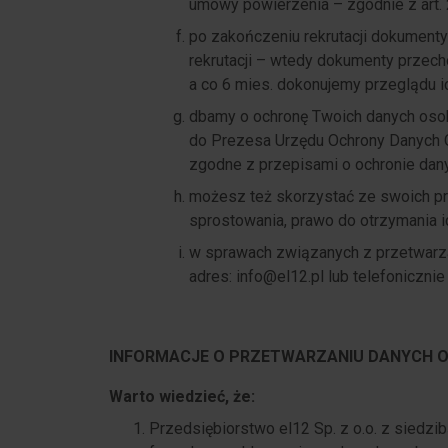
umowy powierzenia – zgodnie z art.
po zakończeniu rekrutacji dokumenty
rekrutacji – wtedy dokumenty przech
a co 6 mies. dokonujemy przeglądu i
dbamy o ochronę Twoich danych osob
do Prezesa Urzędu Ochrony Danych O
zgodne z przepisami o ochronie da
możesz też skorzystać ze swoich pr
sprostowania, prawo do otrzymania ic
w sprawach związanych z przetwarz
adres: info@el12.pl lub telefonicznie
INFORMACJE O PRZETWARZANIU DANYCH 
Warto wiedzieć, że:
Przedsiębiorstwo el12 Sp. z o.o. z siedzi