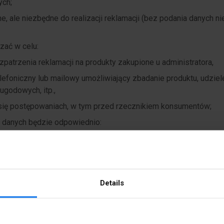
ych;
 ale niezbędne do realizacji reklamacji (bez podania danych ni
ać w celu:
zpatrzenia reklamacji na produkty zakupione u administratora,
 telefoniczny lub mailowy umożliwiający zbadanie produktu, udzie
ugodowych, itp.,
się postępowaniach, w tym przed rzecznikiem konsumentów;
 danych będzie odpowiednio:
a gwarancyjnego (Art. 6 ust. 1 lit. b RODO),
awnego ciążącego na administratorze (Art. 6 ust. 1 lit. c RODO
za wady produktów i gwarancji jakości oraz art. 74 ust. 2 pkt 6
Details
z prawnie uzasadnionych interesów realizowanych przez admini
roszczeń reklamacyjnych, kontroli prawidłowości prowadzenia p
istratora (Art. 6 ust. 1 lit. f RODO);