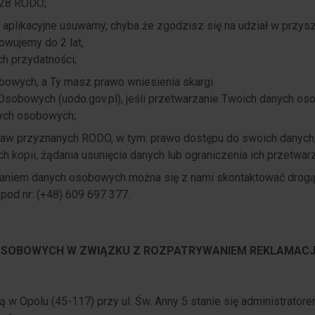
 28 RODO;
 aplikacyjne usuwamy, chyba że zgodzisz się na udział w przys
owujemy do 2 lat,
ch przydatności;
owych, a Ty masz prawo wniesienia skargi
sobowych (uodo.gov.pl), jeśli przetwarzanie Twoich danych oso
nych osobowych;
aw przyznanych RODO, w tym: prawo dostępu do swoich danych,
h kopii, żądania usunięcia danych lub ograniczenia ich przetwarz
aniem danych osobowych można się z nami skontaktować drogą
 pod nr: (+48) 609 697 377.
OSOBOWYCH W ZWIĄZKU Z ROZPATRYWANIEM REKLAMACJ
bą w Opolu (45-117) przy ul. Św. Anny 5 stanie się administrato