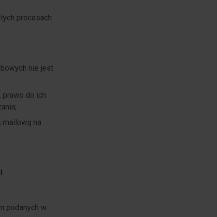
złych procesach
bowych nie jest
 prawo do ich
ania;
 mailową na
I
rem podanych w