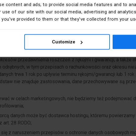
e content and ads, to provide social media features and to anal
 okres:
 use of our site with our social media, advertising and analyt
patrywania odwołania od odmowy uwzględnienia reklamacji oraz 
t you’ve provided to them or that they’ve collected from your use
uznania reklamacji,
h postępowania reklamacyjnego,
Customize
wych, itp. prowadzonych przez właściwe organy publiczne;
rzez okres niezbędny do realizacji ww. celów, z uwzględnieni
kresów przedawnienia roszczeń z rękojmi i gwarancji, a także 
 odrębnych, w tym przepisach o rachunkowości oraz okresu ni
danych trwa 1 rok po upływie terminu rękojmi/gwarancji lub 1 rok 
podstaw nie znajduje zastosowania, dane przechowywane są pr
ywać w celach marketingowych, nie będziemy też podejmować d
ofilowania;
iorcą danych może być dostawca hostingu, któremu powierzamy
 art. 28 RODO;
a się z naruszeniem przepisów o ochronie danych osobowych m