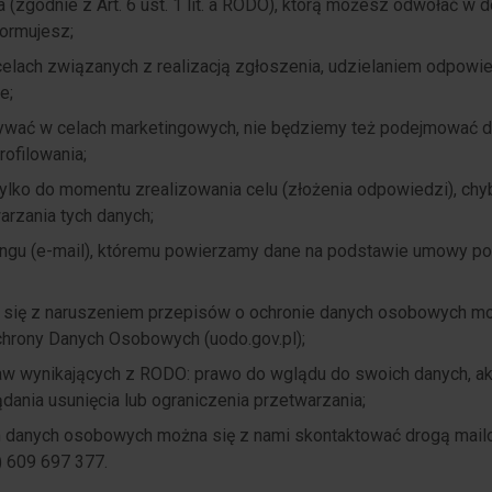
(zgodnie z Art. 6 ust. 1 lit. a RODO), którą możesz odwołać w
ormujesz;
lach związanych z realizacją zgłoszenia, udzielaniem odpowie
e;
ywać w celach marketingowych, nie będziemy też podejmować d
ofilowania;
lko do momentu zrealizowania celu (złożenia odpowiedzi), chy
rzania tych danych;
ngu (e-mail), któremu powierzamy dane na podstawie umowy po
a się z naruszeniem przepisów o ochronie danych osobowych m
chrony Danych Osobowych (uodo.gov.pl);
w wynikających z RODO: prawo do wglądu do swoich danych, akt
dania usunięcia lub ograniczenia przetwarzania;
 danych osobowych można się z nami skontaktować drogą mailo
) 609 697 377.