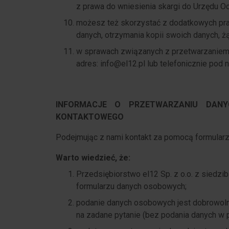
z prawa do wniesienia skargi do Urzędu O
możesz też skorzystać z dodatkowych pra
danych, otrzymania kopii swoich danych, ż
w sprawach związanych z przetwarzaniem
adres: info@el12.pl lub telefonicznie pod n
INFORMACJE O PRZETWARZANIU DAN
KONTAKTOWEGO
Podejmując z nami kontakt za pomocą formular
Warto wiedzieć, że:
Przedsiębiorstwo el12 Sp. z o.o. z siedzi
formularzu danych osobowych;
podanie danych osobowych jest dobrowolne,
na zadane pytanie (bez podania danych w p