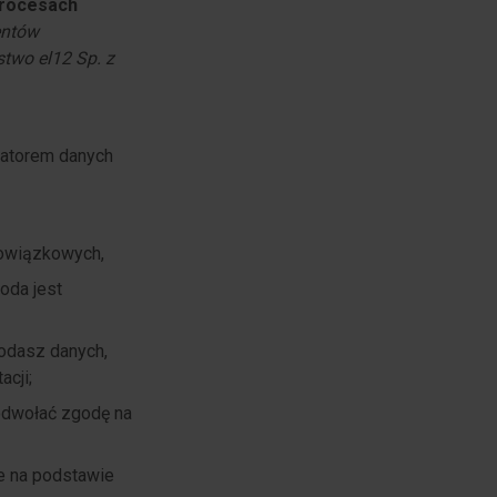
procesach
entów
stwo el12 Sp. z
tratorem danych
bowiązkowych,
oda jest
podasz danych,
acji;
odwołać zgodę na
e na podstawie