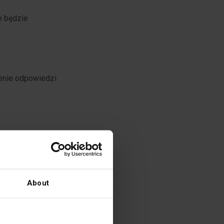
e będzie
lenie odpowiedzi
) - przepisy
 ustawy o
About
stratora w
ostępowania