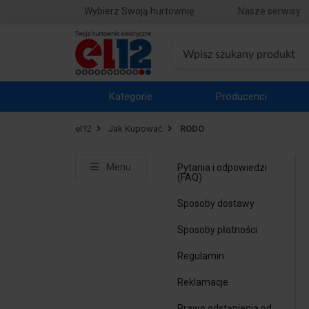
Wybierz Swoją hurtownię
Nasze serwisy
Kategorie
Producenci
el12
Jak Kupować
RODO
Menu
Pytania i odpowiedzi
(FAQ)
Sposoby dostawy
Sposoby płatności
Regulamin
Reklamacje
Prawo odstąpienia od