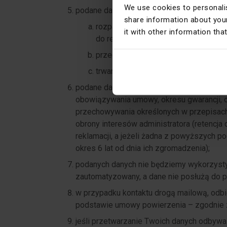
We use cookies to personalis
podane dane będziemy przetwarzać przez
share information about your
rozpatrywania reklamacji, w tym roz
it with other information tha
do realizacji reklamacji w przypadku 
przedawnienia roszczeń dotyczącyc
trwania postępowań sądowych, ugodo
podane dane osobowe będą przetwarzane p
obowiązywania umowy, okresu gwarancji, o
przechowywania określonych w przepisach
obrony interesów administratora (retencja 
reklamacji, a jeżeli żadna z powyższych 
okres 6 lat od dnia ich zgromadzenia);
podanych danych nie będziemy wykorzyst
zautomatyzowany, a dane nie posłużą do pr
w przypadku kontaktu drogą mailową, odb
podstawie umowy powierzenia – zgodnie z
jeśli przetwarzanie Twoich danych odbyw