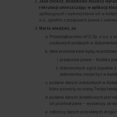
Jeśli chcesz, dodatkowo możesz wyrazi
rekrutacji umieszczając w aplikacji kla
aplikacyjnych i wykorzystanie ich w kole
o.o., zgodnie z przepisami prawa z zakre
Warto wiedzieć, że:
Przedsiębiorstwo el12 Sp. z o.o. z s
osobowych podanych w dokumentach 
dane przetwarzane będą na podstawi
przepisów prawa – Kodeks prac
dobrowolnych zgód (zgodnie z A
dobrowolna i może być w każ
podanie danych wskazanych w Kodeksi
które pozwolą na ocenę Twojej kandyda
podanie danych dodatkowych jest n
ich przetwarzanie – wystarczy, że na
odbiorcą danych przesłanych drogą