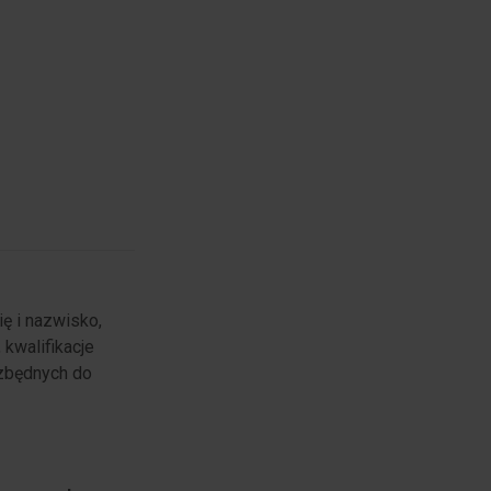
ę i nazwisko,
 kwalifikacje
ezbędnych do