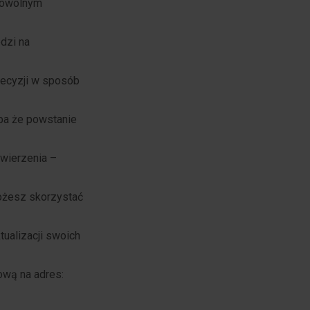
 dowolnym
dzi na
ecyzji w sposób
ba że powstanie
wierzenia –
ożesz skorzystać
ualizacji swoich
wą na adres: