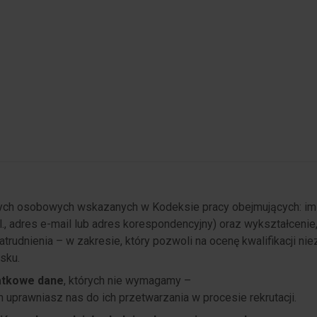
ch osobowych wskazanych w Kodeksie pracy obejmujących: imi
l., adres e-mail lub adres korespondencyjny) oraz wykształcenie,
udnienia – w zakresie, który pozwoli na ocenę kwalifikacji ni
sku.
atkowe dane
, których nie wymagamy –
m uprawniasz nas do ich przetwarzania w procesie rekrutacji.