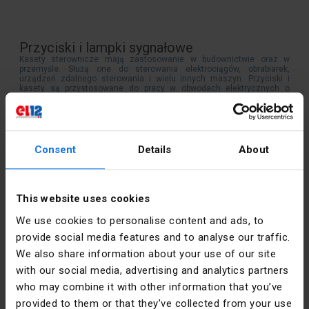
Przyciski i lampki sygnałowe
Kasety sterownicze mają zastosowanie w budownictwie oraz w
przemyśle. Służą one do sterowania elektrociągów, obrabiarek,
urządzeń zdalnego sterowania i wielu innych maszyn. Przyciski i
kasety są przystosowane do pracy w obwodach elektrycznych o
napięciu łączeniowym, nie przekraczającym 400V prądu
przemiennego oraz 230V prądu stałego. Kategoria zawiera przyciski i
lampki sygnałowe do zamontowania w obudowie.
Consent
Details
About
Kontakt
This website uses cookies
poniedziałek - piątek:
7:00 -
We use cookies to personalise content and ads, to
17:00
provide social media features and to analyse our traffic.
sobota:
8:00 - 13:00
We also share information about your use of our site
with our social media, advertising and analytics partners
tel.:
12 269 12 12
who may combine it with other information that you’ve
email:
info@el12.pl
provided to them or that they’ve collected from your use