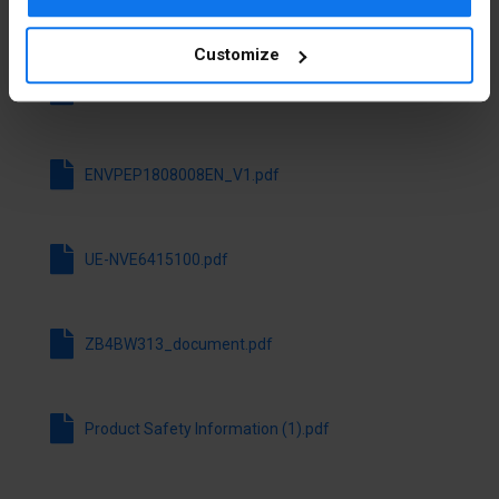
Możliwość
tak
podświetlenia
Pobierz wszystkie pliki
Customize
Z pokrywą
nie
ENVEOLI1808008EN_V1.pdf
ochronną
Z nadrukiem
nie
ENVPEP1808008EN_V1.pdf
Bez
nie
samopowrotu
UE-NVE6415100.pdf
Z
tak
samopowrotem
ZB4BW313_document.pdf
Z
tak
pierścieniem
czołowym
Product Safety Information (1).pdf
Materiał
Metal
pierścienia
czołowego