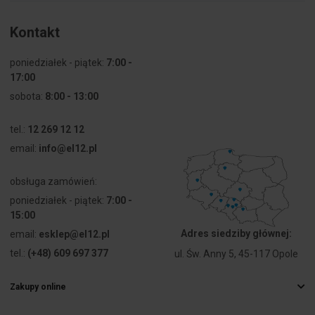
Kolor
Chrom
Kontakt
pierścienia
czołowego
poniedziałek - piątek:
7:00 -
17:00
Stopień
IP66
sobota:
8:00 - 13:00
ochrony (IP)
strony
czołowej
tel.:
12 269 12 12
email:
info@el12.pl
Stopień
13
ochrony
obsługa zamówień:
części
poniedziałek - piątek:
7:00 -
czołowej
15:00
(NEMA)
Adres siedziby głównej:
email:
esklep@el12.pl
tel.:
(+48) 609 697 377
ul. Św. Anny 5, 45-117 Opole
Zakupy online
Najczęstsze pytania