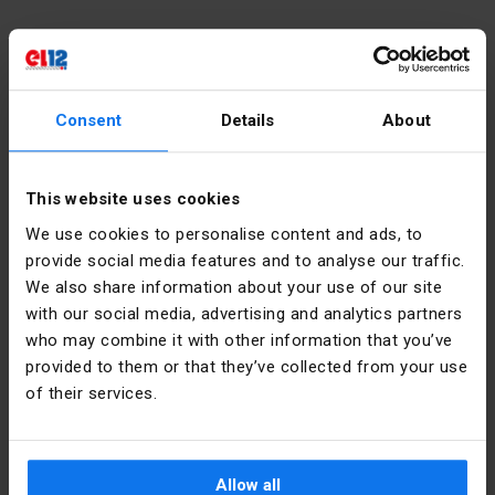
Pozostałe dane techniczne
Kolor
Biały
Dane producenta
Consent
Details
About
przycisku
Producent
Schneider
Liczba
1
Electric
This website uses cookies
pozycji
Polska
sterowniczych
We use cookies to personalise content and ads, to
provide social media features and to analyse our traffic.
Adres
02-673
Kształt
Okrągły
We also share information about your use of our site
Warszawa
soczewki
Konstruktorska
with our social media, advertising and analytics partners
12 Polska
who may combine it with other information that you’ve
Średnica
22.5 mm
provided to them or that they’ve collected from your use
otworu
Email
poland.helpdesk@se.com
of their services.
Rodzaj
Płaski
Pliki do pobrania
przycisku
Allow all