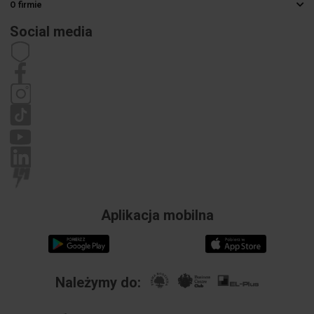
O firmie
Sposoby dostawy
Hurtownia elektryczna
Płatności
Social media
Kariera
Prawo odstąpienia od umowy
Dane kontaktowe
Regulamin
Polityka prywatności
Reklamacje
Aplikacja mobilna
Należymy do: