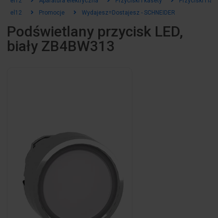
el12
Aparatura elektryczna
Przyciski i kasety
Przyciski i la
el12
Promocje
Wydajesz=Dostajesz - SCHNEIDER
Podświetlany przycisk LED,
biały ZB4BW313