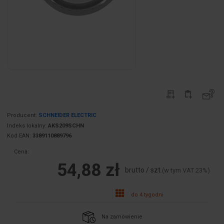
Producent:
SCHNEIDER ELECTRIC
Indeks lokalny:
AKS209SCHN
Kod EAN:
3389110889796
Cena:
54,88 zł
brutto / szt.
(w tym VAT 23%)
do 4 tygodni
Na zamówienie