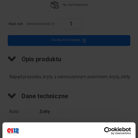
Na zamówienie
Ilość szt.
(wielokrotność:
1
)
Dodaj do koszyka
Opis produktu
Napęd przycisku, kryty, z samoczynnym powrotem, kryty, żółty
Dane techniczne
Kolor
Żółty
Kolor
Żółty
dokładny