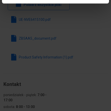
Pobierz wszystkie pliki
Z
nie
podświetleniem
UE-NVE6415100.pdf
Z pokrywą
nie
ochronną
ZB5AA5_document.pdf
Z nadrukiem
nie
Bez
nie
Product Safety Information (1).pdf
samopowrotu
Z
tak
samopowrotem
Kontakt
Z
tak
pierścieniem
poniedziałek - piątek:
7:00 -
czołowym
17:00
sobota:
8:00 - 13:00