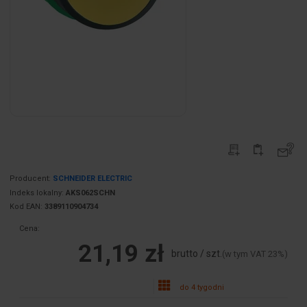
Producent:
SCHNEIDER ELECTRIC
Indeks lokalny:
AKS062SCHN
Kod EAN:
3389110904734
Cena:
21,19 zł
brutto / szt.
(w tym VAT 23%)
do 4 tygodni