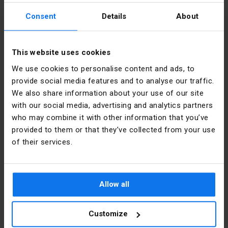
PKWIU
27.11.61.0
Consent
Details
About
Pozostałe dane techniczne
Dane producenta
This website uses cookies
We use cookies to personalise content and ads, to
Kolor
Żółty
Producent
Schneider
provide social media features and to analyse our traffic.
przycisku
Electric
We also share information about your use of our site
Polska
with our social media, advertising and analytics partners
Liczba
1
pozycji
who may combine it with other information that you’ve
Adres
02-673
sterowniczych
provided to them or that they’ve collected from your use
Warszawa
Konstruktorska
of their services.
Kształt
Okrągły
12 Polska
soczewki
Email
poland.helpdesk@se.com
Średnica
22.5 mm
Allow all
otworu
Pliki do pobrania
Customize
Rodzaj
Płaski
przycisku