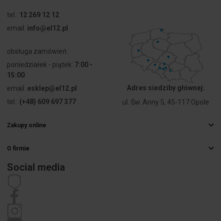
Materiał
Tworzywo
pierścienia
sztuczne
tel.:
12 269 12 12
czołowego
email:
info@el12.pl
Kolor
Czarny
obsługa zamówień:
pierścienia
czołowego
poniedziałek - piątek:
7:00 -
15:00
Stopień
IP66
Adres siedziby głównej:
email:
esklep@el12.pl
ochrony (IP)
tel.:
(+48) 609 697 377
ul. Św. Anny 5, 45-117 Opole
części
czołowej
Zakupy online
Najczęstsze pytania
Stopień
13
ochrony
O firmie
Sposoby dostawy
części
Hurtownia elektryczna
Płatności
frontowej
Social media
Kariera
(NEMA)
Prawo odstąpienia od umowy
Dane kontaktowe
Regulamin
Polityka prywatności
Reklamacje