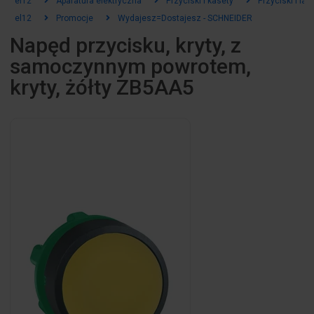
el12
Aparatura elektryczna
Przyciski i kasety
Przyciski i la
el12
Promocje
Wydajesz=Dostajesz - SCHNEIDER
Napęd przycisku, kryty, z
samoczynnym powrotem,
kryty, żółty ZB5AA5