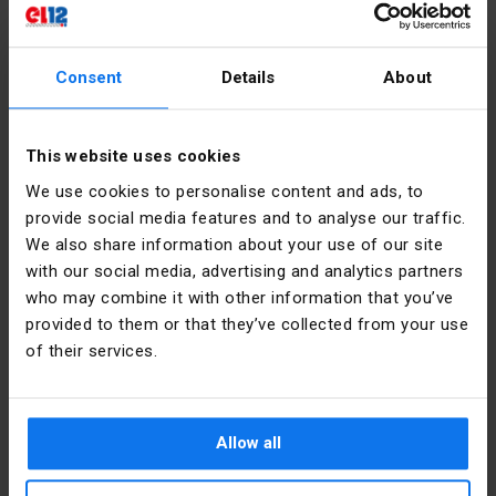
Pozostałe dane techniczne
Consent
Details
About
Liczba
2
Dane producenta
stopni
przełączania
This website uses cookies
Producent
Schneider
We use cookies to personalise content and ads, to
Electric
Rodzaj
Krótka
Polska
provide social media features and to analyse our traffic.
elementu
rączka
wykonawczego
obrotowa
We also share information about your use of our site
Adres
02-673
with our social media, advertising and analytics partners
Warszawa
Z
nie
who may combine it with other information that you’ve
Konstruktorska
podświetleniem
provided to them or that they’ve collected from your use
12 Polska
of their services.
Kolor
Czarny
Email
poland.helpdesk@se.com
elementu
sterowniczego
Pliki do pobrania
Allow all
Kształt
Okrągły
soczewki