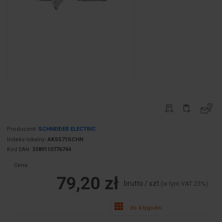
Producent:
SCHNEIDER ELECTRIC
Indeks lokalny:
AKS571SCHN
Kod EAN:
3389110776744
Cena:
79,20 zł
brutto / szt.
(w tym VAT 23%)
do 4 tygodni