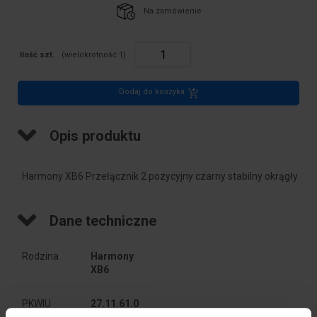
Na zamówienie
Ilość szt.
(wielokrotność:
1
)
Dodaj do koszyka
Opis produktu
Harmony XB6 Przełącznik 2 pozycyjny czarny stabilny okrągły
Dane techniczne
Rodzina
Harmony 
XB6
PKWIU
27.11.61.0