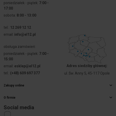
poniedziałek - piątek:
7:00 -
17:00
Stopień
IP65
sobota:
8:00 - 13:00
ochrony (IP)
części
czołowej
tel.:
12 269 12 12
email:
info@el12.pl
Stopień
Inne
ochrony
obsługa zamówień:
(NEMA)
poniedziałek - piątek:
7:00 -
15:00
Adres siedziby głównej:
email:
esklep@el12.pl
tel.:
(+48) 609 697 377
ul. Św. Anny 5, 45-117 Opole
Zakupy online
Najczęstsze pytania
O firmie
Sposoby dostawy
Hurtownia elektryczna
Płatności
Social media
Kariera
Prawo odstąpienia od umowy