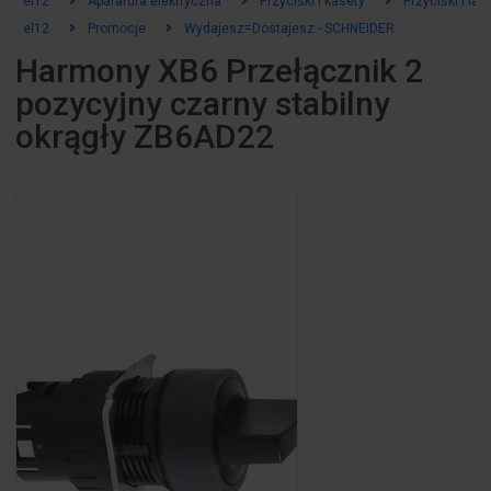
el12
Aparatura elektryczna
Przyciski i kasety
Przyciski i la
el12
Promocje
Wydajesz=Dostajesz - SCHNEIDER
Harmony XB6 Przełącznik 2
pozycyjny czarny stabilny
okrągły ZB6AD22