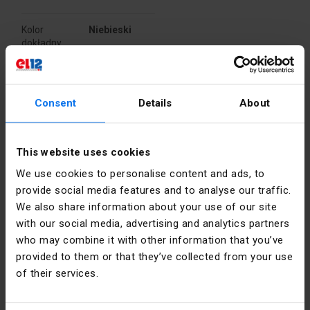
Kolor
Niebieski
dokładny
PKWIU
27.11.61.0
Consent
Details
About
Pozostałe dane techniczne
Dane producenta
This website uses cookies
Liczba
3
Producent
Schneider
stopni
We use cookies to personalise content and ads, to
Electric
przełączania
Polska
provide social media features and to analyse our traffic.
We also share information about your use of our site
Rodzaj
Krótka
Adres
02-673
with our social media, advertising and analytics partners
elementu
rączka
Warszawa
wykonawczego
obrotowa
who may combine it with other information that you’ve
Konstruktorska
provided to them or that they’ve collected from your use
12 Polska
Z
tak
of their services.
podświetleniem
Email
poland.helpdesk@se.com