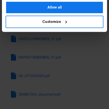
Kolor
Niebieski
Pliki do pobrania
Allow all
elementu
sterowniczego
Customize
Kolor osłony
Niebieski
Pobierz wszystkie pliki
sygnalizatora
świetlnego
ENVEOLI1808008EN_V1.pdf
Kształt
Okrągły
soczewki
ENVPEP1808008EN_V1.pdf
Średnica
22.5 mm
otworu
UK-JYT5924200.pdf
Bez
nie
samopowrotu
Z
tak
ZB4BK1563_document.pdf
samopowrotem