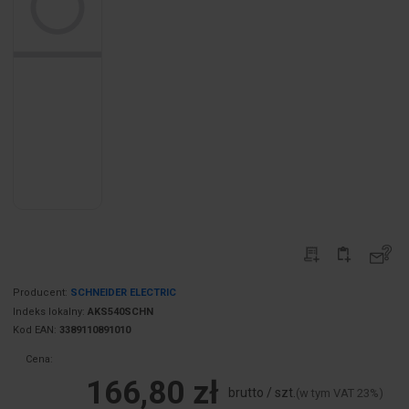
Producent:
SCHNEIDER ELECTRIC
Indeks lokalny:
AKS540SCHN
Kod EAN:
3389110891010
Cena:
166,80 zł
brutto / szt.
(w tym VAT 23%)