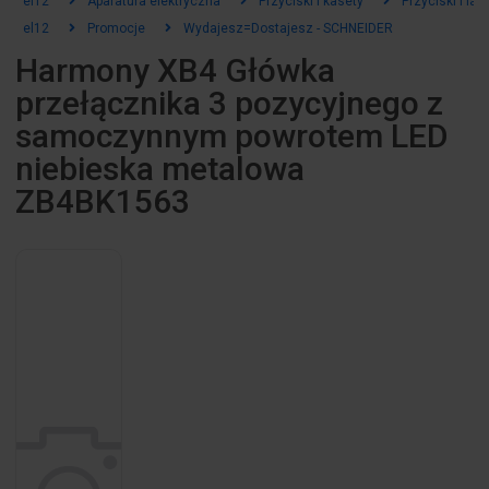
el12
Aparatura elektryczna
Przyciski i kasety
Przyciski i la
el12
Promocje
Wydajesz=Dostajesz - SCHNEIDER
Harmony XB4 Główka
przełącznika 3 pozycyjnego z
samoczynnym powrotem LED
niebieska metalowa
ZB4BK1563