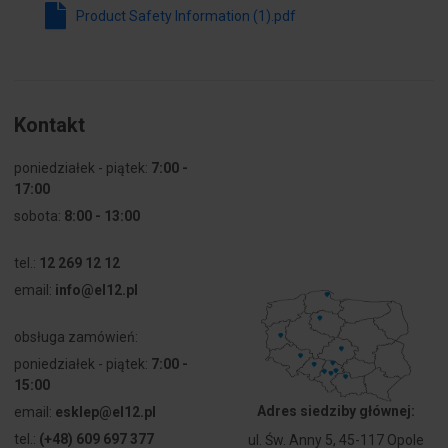
Z
tak
Product Safety Information (1).pdf
pierścieniem
czołowym
Materiał
Metal
pierścienia
Kontakt
czołowego
poniedziałek - piątek:
7:00 -
Kolor
Chrom
17:00
pierścienia
czołowego
sobota:
8:00 - 13:00
Stopień
IP66
tel.:
12 269 12 12
ochrony (IP)
email:
info@el12.pl
części
czołowej
obsługa zamówień:
poniedziałek - piątek:
7:00 -
Stopień
Inne
15:00
ochrony
(NEMA)
Adres siedziby głównej:
email:
esklep@el12.pl
tel.:
(+48) 609 697 377
ul. Św. Anny 5, 45-117 Opole