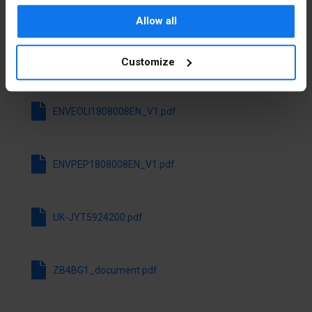
sterowniczego
Pliki do pobrania
Allow all
Kształt
Okrągły
soczewki
Customize
Pobierz wszystkie pliki
Średnica
22.5 mm
otworu
ENVEOLI1808008EN_V1.pdf
Bez
nie
samopowrotu
ENVPEP1808008EN_V1.pdf
Z
tak
samopowrotem
UK-JYT5924200.pdf
Z
tak
pierścieniem
czołowym
ZB4BG1_document.pdf
Materiał
Metal
pierścienia
czołowego