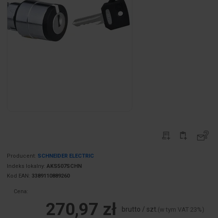
Producent:
SCHNEIDER ELECTRIC
Indeks lokalny:
AKS507SCHN
Kod EAN:
3389110889260
Cena:
270,97 zł
brutto / szt.
(w tym VAT 23%)