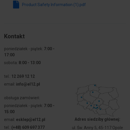
Product Safety Information (1).pdf
Kolor
Chrom
pierścienia
czołowego
Kontakt
Stopień
IP66
ochrony (IP)
strony
poniedziałek - piątek:
7:00 -
czołowej
17:00
sobota:
8:00 - 13:00
Stopień
Inne
ochrony
tel.:
12 269 12 12
(NEMA)
email:
info@el12.pl
obsługa zamówień:
poniedziałek - piątek:
7:00 -
15:00
Adres siedziby głównej:
email:
esklep@el12.pl
tel.:
(+48) 609 697 377
ul. Św. Anny 5, 45-117 Opole