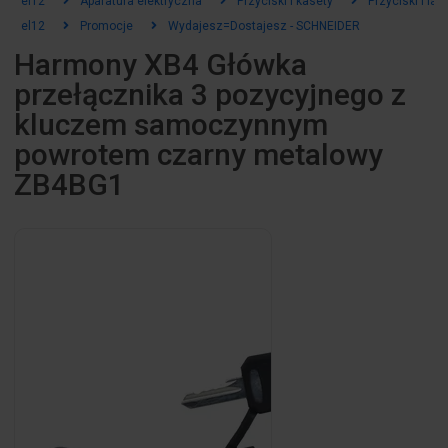
el12
Aparatura elektryczna
Przyciski i kasety
Przyciski i la
el12
Promocje
Wydajesz=Dostajesz - SCHNEIDER
Harmony XB4 Główka
przełącznika 3 pozycyjnego z
kluczem samoczynnym
powrotem czarny metalowy
ZB4BG1