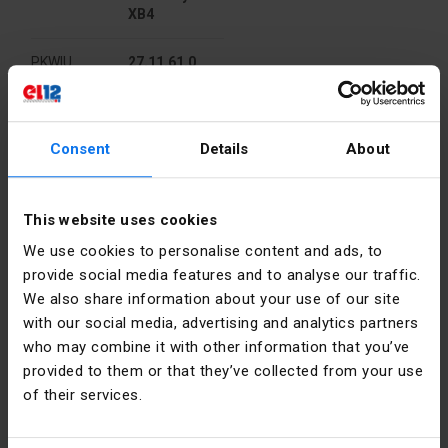
XB4
PKWIU
27.11.61.0
Pozostałe dane techniczne
Consent
Details
About
Liczba
3
Dane producenta
stopni
przełączania
This website uses cookies
Producent
Schneider
We use cookies to personalise content and ads, to
Electric
Rodzaj
Klucz
Polska
provide social media features and to analyse our traffic.
elementu
wykonawczego
We also share information about your use of our site
Adres
02-673
with our social media, advertising and analytics partners
Warszawa
Możliwość
nie
who may combine it with other information that you’ve
Konstruktorska
podświetlenia
provided to them or that they’ve collected from your use
12 Polska
of their services.
Kolor
Inne
Email
poland.helpdesk@se.com
elementu