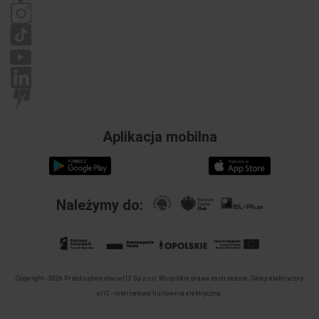
Reklamacje
Wysokość
10 mm
otworu
Z
tak
pierścieniem
czołowym
Materiał
Tworzywo
pierścienia
sztuczne
Aplikacja mobilna
czołowego
Kolor
Czarny
pierścienia
czołowego
Należymy do:
Stopień
IP20
ochrony (IP)
Copyright - 2026 Przedsiębiorstwo el12 Sp z o.o. Wszystkie prawa zastrzeżone.
Sklep elektryczny
el12 - internetowa hurtownia elektryczna.