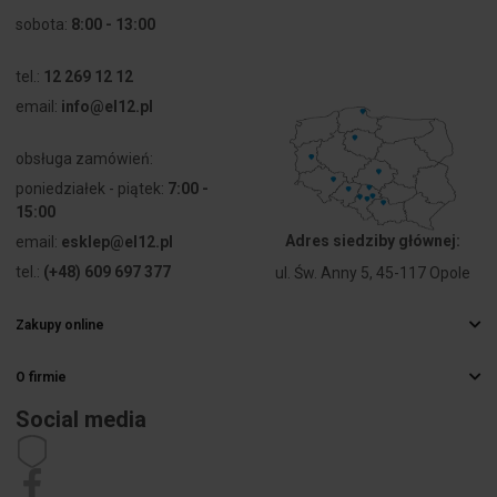
sobota:
8:00 - 13:00
Rodzaj
AC/DC
napięcia
tel.:
12 269 12 12
email:
Rodzaj
info@el12.pl
Połączenie
połączenia
śrubowe
elektrycznego
obsługa zamówień:
poniedziałek - piątek:
7:00 -
Kształt
Okrągły
15:00
soczewki
Adres siedziby głównej:
email:
esklep@el12.pl
tel.:
(+48) 609 697 377
ul. Św. Anny 5, 45-117 Opole
Rodzaj
Wysoki
soczewki
Zakupy online
Najczęstsze pytania
Średnica
13 mm
otworu
O firmie
Sposoby dostawy
Hurtownia elektryczna
Płatności
Social media
Szerokość
10 mm
Kariera
Prawo odstąpienia od umowy
otworu
Dane kontaktowe
Regulamin
Polityka prywatności