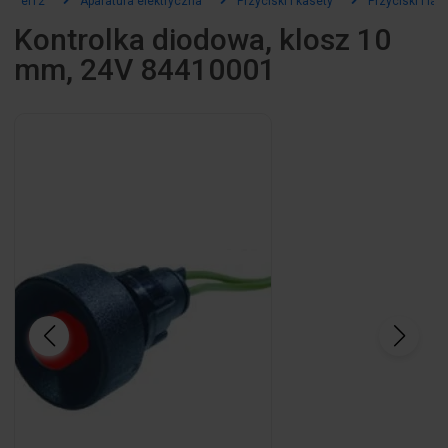
el12
Aparatura elektryczna
Przyciski i kasety
Przyciski i la
Kontrolka diodowa, klosz 10
mm, 24V 84410001