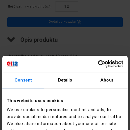
Ilość szt.
(wielokrotność:
1
)
Dodaj do koszyka
Opis produktu
Kontrolka diodowa, klosz 10 mm, 24V
Dane techniczne
Consent
Details
About
Kolor
Czerwony
This website uses cookies
Kolor
Czerwony
dokładny
We use cookies to personalise content and ads, to
provide social media features and to analyse our traffic.
PKWIU
26.11.22.0
We also share information about your use of our site