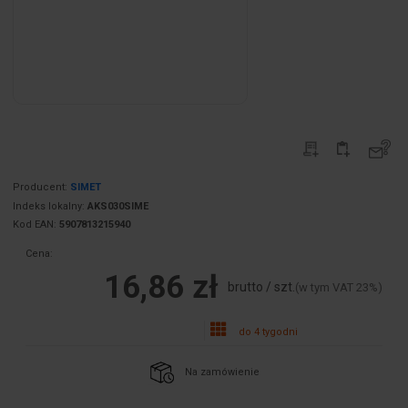
Producent:
SIMET
Indeks lokalny:
AKS030SIME
Kod EAN:
5907813215940
Cena:
16,86 zł
brutto / szt.
(w tym VAT 23%)
do 4 tygodni
Na zamówienie