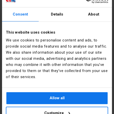
Глибина
вибивних отворів із внутрішнім діаметром від 7 до 21
58
[мм]
мм)
Consent
Details
About
Аксесуари, що відповідають коробці:
Колір
Сірий
З'єднувачі розгалужень: ZPT 4x2,5, ZPT 5x2,5,
ZPT 4x2,5, ZPT 5x4,0
Форма
Квадратний
This website uses cookies
We use cookies to personalise content and ads, to
Матеріал
PE
provide social media features and to analyse our traffic.
Інформація про виробника
We also share information about your use of our site
Монтаж
Зовнішній 
with our social media, advertising and analytics partners
Виробник
SIMET S.A.
who may combine it with other information that you’ve
Кришка
Так
provided to them or that they’ve collected from your use
Адреса
58-506
of their services.
Jelenia
Тип
Настінна
Góra al.
Jana Pawła
Рівень
IP54
II 33 Polska
безпеки
Allow all
Електронна
sprzedaz@simet.com.pl
Ширина
88
пошта
Customize