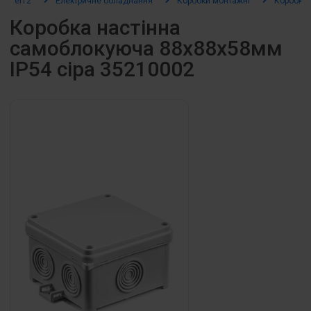
el12
Електричне обладнання
Коробки монтажні
Коробки 
Коробка настінна
самоблокуюча 88х88х58мм
IP54 сіра 35210002