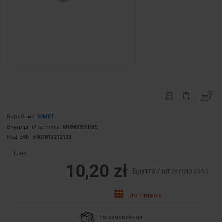
Виробник:
SIMET
Внутрішній артикул:
MVN005SIME
Код EAN:
5907813212123
Ціна:
10,20 zł
Брутто / шт.
(з ПДВ 23%)
до 4 тижнів
На замовлення