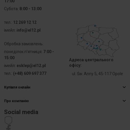
17:00
Субота:
8:00 - 13:00
Кількість
7
входів
тел.:
12 269 12 12
PKWIU
27.33.13.0
iмейл:
info@el12.pl
Обробка замовлень:
Інші технічні дані
понеділок п'ятниця:
7:00 -
15:00
Адреса центрального
Wyposażenie
Inne
офісу:
iмейл:
esklep@el12.pl
тел.:
(+48) 609 697 377
ul. Św. Anny 5, 45-117 Opole
Maksymalny
2.5 mm²
przekrój
przewodu
Купівля онлайн
Найчастіші запитання
Model/kształt/forma
Kwadratowy
Про компанію
Способи доставки
Електрична гуртівня
Оплати
Social media
Sposób
Montaż
Кар’єра
Право відмови від договору
montażu
ścienny/sufitowy
Контактна інформація
Статут