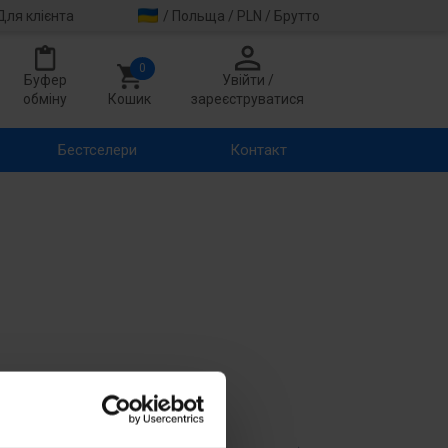
Для клієнта
/ Польща / PLN / Брутто
0
Буфер
Увійти /
обміну
Кошик
зареєструватися
Бестселери
Контакт