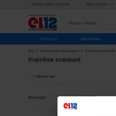
Вибери свою гуртівню
Наші сервіси
Категорії
Виробники
el12
Електричне обладнання
Коробки монтажні
Коробки зовнішні
Підкатегорії
Фільтри
Коробки зов