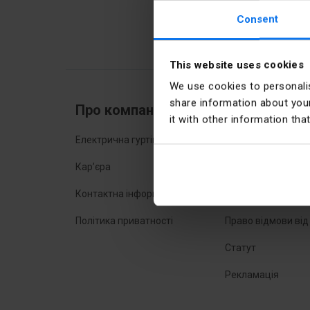
Монтажні коробки ви
поділяються на коро
Consent
зовнішні коробки.
This website uses cookies
We use cookies to personalis
share information about your
Про компанію
Купівля онл
it with other information tha
Електрична гуртівня
Найчастіші запит
Кар’єра
Способи доставки
Контактна інформація
Способи оплати
Політика приватності
Право відмови від
Статут
Рекламація