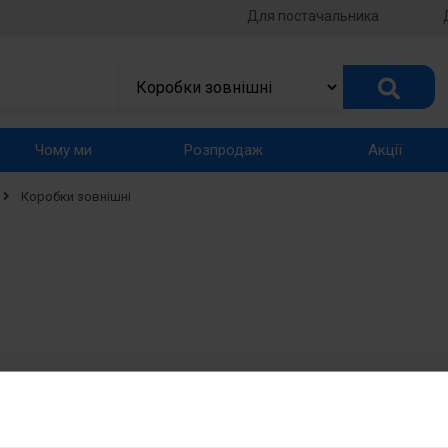
Для постачальника
Чому ми
Розпродаж
Акції
Коробки зовнішні
нішні