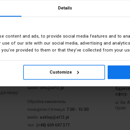
користовуються для з`єднання електромонтажних проводів або для монтаж
бки для поверхневого (зовнішнього) монтажу та коробки для прихованого (
Details
e content and ads, to provide social media features and to anal
 use of our site with our social media, advertising and analyt
айн
Контакт
t you’ve provided to them or that they’ve collected from your use
ання
понеділок п'ятниця:
7:00 - 17:00
Субота:
8:00 - 13:00
Customize
тел.:
12 269 12 12
iмейл:
info@el12.pl
Адреса
 договору
офісу:
Обробка замовлень:
ul. Św. 
Opole
понеділок п'ятниця:
7:00 - 15:00
iмейл:
esklep@el12.pl
тел.:
(+48) 609 697 377