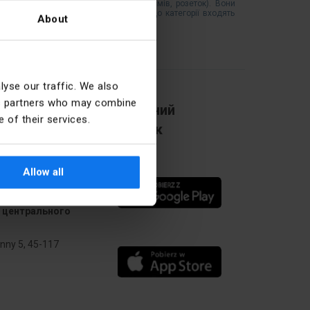
у електрообладнання (електро-роз`ємів, розеток). Вони
внутрішнього) монтажу та підлоги. До категорії входять
About
yse our traffic. We also
ics partners who may combine
Мобільний
 of their services.
додаток
Allow all
 центрального
Anny 5, 45-117