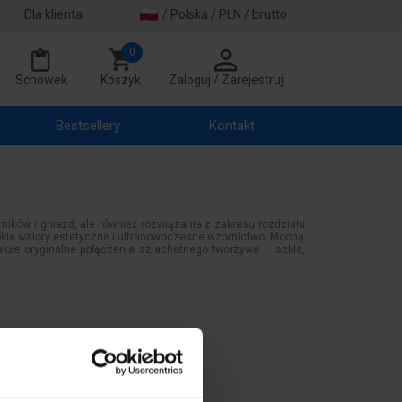
Dla klienta
/ Polska / PLN / brutto
0
Schowek
Koszyk
Zaloguj / Zarejestruj
Bestsellery
Kontakt
zników i gniazd, ale również rozwiązania z zakresu rozdziału
sokie walory estetyczne i ultranowoczesne wzornictwo. Mocną
także oryginalne połączenia szlachetnego tworzywa – szkła,