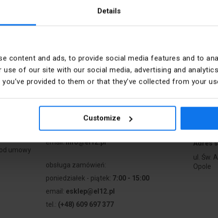
Details
e content and ads, to provide social media features and to anal
 use of our site with our social media, advertising and analyt
e
Kontakt
t you’ve provided to them or that they’ve collected from your use
a
poniedziałek - piątek:
7:00 - 17:00
sobota:
8:00 - 13:00
Customize
tel.:
12 269 12 12
email:
info@el12.pl
Adres s
 od umowy
ul. Św. 
obsługa zamówień:
Opole
poniedziałek - piątek:
7:00 - 15:00
email:
esklep@el12.pl
tel.:
(+48) 609 697 377