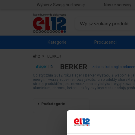
Wybierz Swoją hurtownię
Nasze serwisy
Kategorie
Producenci
el12
BERKER
BERKER
- zobacz katalogi produce
Od stycznia 2012 roku Hager i Berker występują wspólnie, ja
energii. Tworzą zupełnie nową jakość. Ich produkty charakt
stroną produktów jest nowoczesna stylistyka i wyjątkowa d
aluminium, chromu, betonu, skóry czy kryształu, nadają prod
Podkategorie