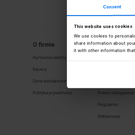
Consent
This website uses cookies
We use cookies to personalis
share information about your
O firmie
Zakupy onlin
it with other information tha
Hurtownia elektryczna
Najczęstsze pytani
Kariera
Sposoby dostawy
Dane kontaktowe
Sposoby płatności
Polityka prywatności
Prawo odstąpienia
Regulamin
Reklamacje