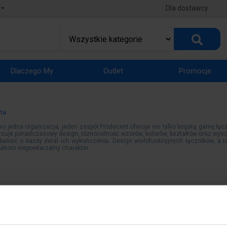
Dla dostawcy
Dlaczego My
Outlet
Promocje
nta
ko jedna organizacja, jeden zespół.Producent oferuje nie tylko bogatą gamę łąc
eryzuje ponadczasowy design, różnorodność wzorów, kolorów, kształtów oraz wy
bałość o każdy detal ich wykończenia. Design wielofunkcyjnych łączników, a 
uktom niepowtarzalny charakter.