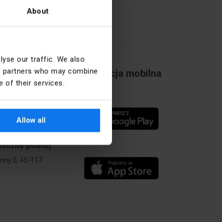
About
yse our traffic. We also
ics partners who may combine
Aplikacja mobilna
 of their services.
Allow all
iedziby głównej:
Anny 5, 45-117