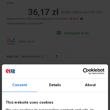
Cena:
36,17 zł
brutto / szt.
(w tym VAT 23%)
Najniższa cena z 30 dni przed obniżką:
84,43 zł brutto
-48,26 zł
Cena producenta:
76,75 zł brutto
Dostępne 4 szt.
Odbiór za 1h
Ilość szt.
(wielokrotność:
1
)
Dodaj do koszyka
Opis produktu
Consent
Details
About
OPRAWKA BETONOWA
This website uses cookies