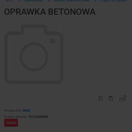
el12
Oświetlenie
Oprawy oświetleniowe
Części do opraw oś
OPRAWKA BETONOWA
Producent:
INNE
Indeks lokalny:
OCO043INBR
Outlet