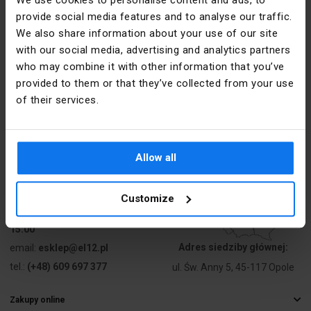
We use cookies to personalise content and ads, to
provide social media features and to analyse our traffic.
We also share information about your use of our site
Kontakt
with our social media, advertising and analytics partners
who may combine it with other information that you’ve
poniedziałek - piątek:
7:00 -
provided to them or that they’ve collected from your use
17:00
of their services.
sobota:
8:00 - 13:00
tel.:
12 269 12 12
Allow all
email:
info@el12.pl
obsługa zamówień:
Customize
poniedziałek - piątek:
7:00 -
15:00
Adres siedziby głównej:
email:
esklep@el12.pl
tel.:
(+48) 609 697 377
ul. Św. Anny 5, 45-117 Opole
Zakupy online