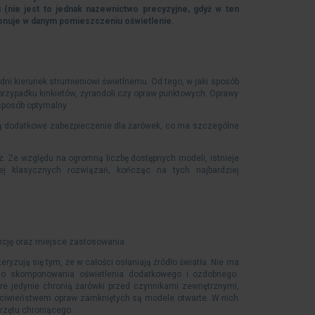
 (nie jest to jednak nazewnictwo precyzyjne, gdyż w ten
kcjonuje w danym pomieszczeniu oświetlenie.
dni kierunek strumieniowi świetlnemu. Od tego, w jaki sposób
przypadku kinkietów, żyrandoli czy opraw punktowych. Oprawy
 sposób optymalny.
ią dodatkowe zabezpieczenie dla żarówek, co ma szczególne
z. Ze względu na ogromną liczbę dostępnych modeli, istnieje
ej klasycznych rozwiązań, kończąc na tych najbardziej
ukcję oraz miejsce zastosowania.
ryzują się tym, że w całości osłaniają źródło światła. Nie ma
 do skomponowania oświetlenia dodatkowego i ozdobnego.
óre jedynie chronią żarówki przed czynnikami zewnętrznymi,
zeciwieństwem opraw zamkniętych są modele otwarte. W nich
przętu chroniącego.