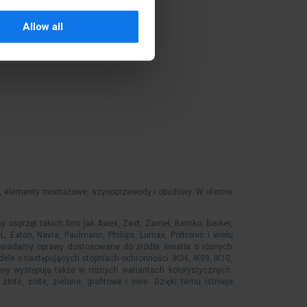
Allow all
iki, elementy montażowe, szynoprzewody i obudowy. W ofercie
sprzęt takich firm jak Awex, Zext, Zamel, Bemko, Berker,
L, Eaton, Navra, Paulmann, Philiips, Lumax, Poltronic i wielu
Posiadamy oprawy dostosowane do źródła światła o różnych
odele o następujących stopniach ochronności: IK06, IK09, IK10,
oprawy występują także w różnych wariantach kolorystycznych.
te, żółte, zielone, grafitowe i inne. Dzięki temu istnieje