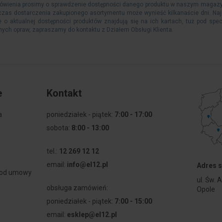
wienia prosimy o sprawdzenie dostępności danego produktu w naszym magazynie.
zas dostarczenia zakupionego asortymentu może wynieść kilkanaście dni. Naj
e o aktualnej dostępności produktów znajdują się na ich kartach, tuż pod spec
ych opraw, zapraszamy do kontaktu z Działem Obsługi Klienta.
e
Kontakt
a
poniedziałek - piątek:
7:00 - 17:00
sobota:
8:00 - 13:00
tel.:
12 269 12 12
email:
info@el12.pl
Adres s
 od umowy
ul. Św. 
obsługa zamówień:
Opole
poniedziałek - piątek:
7:00 - 15:00
email:
esklep@el12.pl