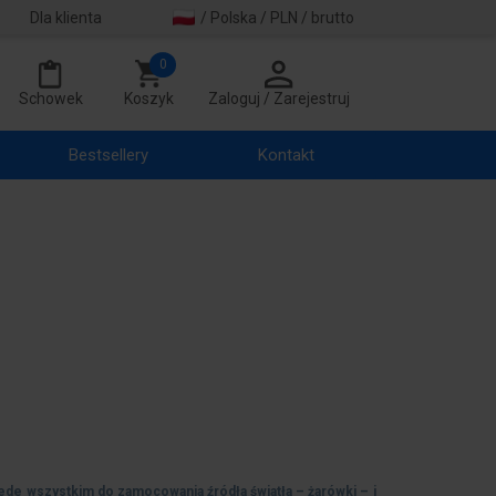
Dla klienta
/ Polska / PLN / brutto
0
Schowek
Koszyk
Zaloguj / Zarejestruj
Bestsellery
Kontakt
zede wszystkim do zamocowania źródła światła – żarówki – i