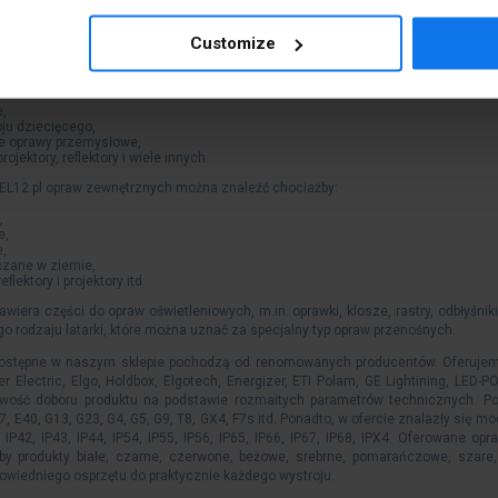
e, w tym podświetlane tablice informacyjne o drodze ewakuacji z budynku,
sowane do oświetlenia miejsca pracy,
e oprawy biurowe,
Customize
słowe,
py stołowe,
e,
ju dziecięcego,
ne oprawy przemysłowe,
rojektory, reflektory i wiele innych.
EL12.pl opraw zewnętrznych można znaleźć chociażby:
,
e,
e,
zane w ziemie,
flektory i projektory itd.
awiera części do opraw oświetleniowych, m.in. oprawki, klosze, rastry, odbłyśn
ego rodzaju latarki, które można uznać za specjalny typ opraw przenośnych.
ostępne w naszym sklepie pochodzą od renomowanych producentów. Oferujemy o
r Electric, Elgo, Holdbox, Elgotech, Energizer, ETI Polam, GE Lightining, LED-PO
żliwość doboru produktu na podstawie rozmaitych parametrów technicznych. 
7, E40, G13, G23, G4, G5, G9, T8, GX4, F7s itd. Ponadto, w ofercie znalazły się m
0, IP42, IP43, IP44, IP54, IP55, IP56, IP65, IP66, IP67, IP68, IPX4. Oferowane 
y produkty białe, czarne, czerwone, beżowe, srebrne, pomarańczowe, szare, zło
owiedniego osprzętu do praktycznie każdego wystroju.