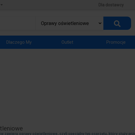
Dla dostawcy
Dlaczego My
Outlet
Promocje
tleniowe
ów zawiera oprawy oświetleniowe, czyli specjalny typ osprzętu, który służy pr