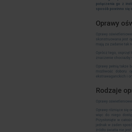
połączenia go z ins
sposób powinno się o
Oprawy ośw
Oprawy oświetleniowe 
skonstruowana jest op
mają za zadanie tak r
Oprócz tego, osprzęt
znaczenie chociażby 
Oprawy pełnią także b
możliwość doboru o
ekstrawaganckich i or
Rodzaje op
Oprawy oświetleniowe 
Oprawy różniące się o
więc do niego dostę
Przysłonięte w całoś
jednak w żaden sposó
źródło światła nie je