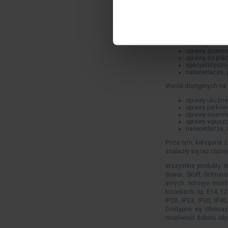
oprawy awaryjn
oprawy przysto
specjalistyczn
oprawy przemy
klasyczne lam
plafony,
kinkiety,
oprawy ścienn
oprawy do poko
specjalistycz
naświetlacze, p
Wśród dostępnych na 
oprawy uliczne
oprawy parkow
oprawy ścienn
oprawy wpuszc
naświetlacze, re
Poza tym, kategoria z
znalazły się też różn
Wszystkie produkty d
Sowar, Skoff, Schneide
innych. Istnieje mo
trzonkach, np. E14, E2
IP20, IP23, IP30, IP4
Dostępne są chociażb
możliwość doboru odp