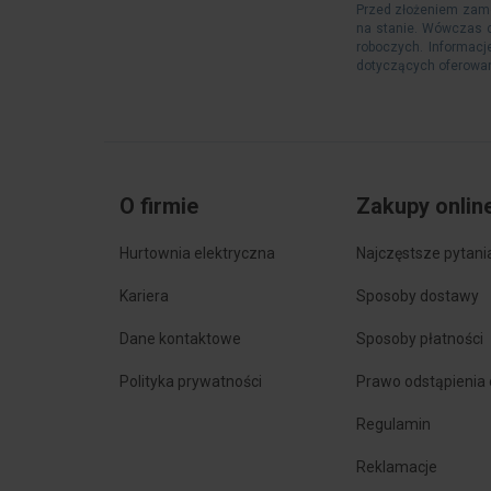
Przed złożeniem zamó
na stanie. Wówczas c
roboczych. Informacj
dotyczących oferowan
O firmie
Zakupy onlin
Hurtownia elektryczna
Najczęstsze pytani
Kariera
Sposoby dostawy
Dane kontaktowe
Sposoby płatności
Polityka prywatności
Prawo odstąpienia
Regulamin
Reklamacje