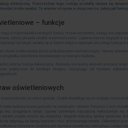
talacją elektryczną. Powszechnie tego rodzaju produkty nazywa się lampami
kreślać źródła światła). To właśnie od opraw, w dużej mierze, zależy jak fun
ietleniowe – funkcje
mają co najmniej kilka istotnych funkcji. Przede wszystkim, nadają one odpowie
rawa, zależy, jak pada światło w pomieszczeniu. Zupełnie inaczej wygląda to w 
ozproszyć lub skupić światło, by w danym miejscu spełniało ono swoją funkcję w
 ten chroni źródło światła przed uszkodzeniami mechanicznymi. Oprawy stanow
w przypadku oświetlenia stosowanego na zewnątrz budynku.
ardzo istotną funkcję dekoracyjną. Stanowią one ważny element aranżacji wnętr
praw praktycznie do każdego designu, zaczynając od możliwie najbardzi
yginalnych.
raw oświetleniowych
można podzielić na różne sposoby. Zwykle klasyfikuje się ze względu na konstr
d siebie budową można podzielić na zamknięte i otwarte. Pierwsze z nich charakte
pu bez ściągnięcia lampy. Oprawy zamknięte najczęściej wykorzystuje się
ci światło zwykle mocno się rozprasza. Wyjątek stanowią oprawy punktowe, kt
b nie wpływają na barwę, kierunek i moc emitowanego światła. Całkowitym pr
st całkowicie chronione i możliwa jest wymiana żarówki bez demontażu całego os