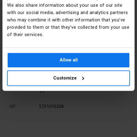
światła
We also share information about your use of our site
with our social media, advertising and analytics partners
Kolor
Biały
who may combine it with other information that you’ve
provided to them or that they’ve collected from your use
Moc [W]
50
Dane producenta
of their services.
Napięcie
12
Producent
Nowodvorski
znamionowe
Lighting
[V]
Allow all
Adres
42-202
Rodzaj
Wewnętrzne
Częstochowa
Customize
ul.
Bojemskiego
Rodzina
DOWNLIGHT
11
Szerokość
190
NIP
5731015208
[mm]
Trzonek
G53
Typ
Wpuszczane