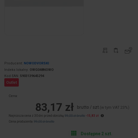
Producent:
NOWODVORSKI
Indeks lokalny:
OWG048NOWO
Kod EAN:
5903139645294
Outlet
Cena:
83,17 zł
brutto / szt.
(w tym VAT 23%)
Najniższa cena z 30 dni przed obniżką:
99,00 zł brutto
-15,83 zł
Cena producenta:
99,00 zł brutto
Dostępne 2 szt.