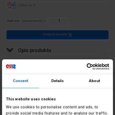
Odbiór za 1h
Ilość szt.
(wielokrotność:
1
)
Dodaj do koszyka
Opis produktu
Lampa wykonana ze stali lakierowanej
Dane techniczne
Consent
Details
About
Głębokość
125
This website uses cookies
[mm]
We use cookies to personalise content and ads, to
Ilość źródeł
1
provide social media features and to analyse our traffic.