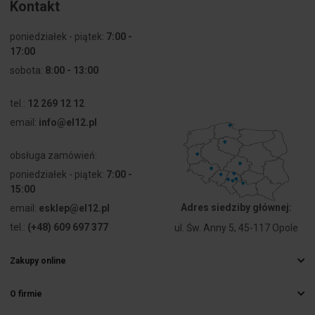
Kontakt
Źródło
Halogen
poniedziałek - piątek:
7:00 -
światła
17:00
sobota:
8:00 - 13:00
Źródło
Nie
światła w
tel.:
12 269 12 12
zestawie
email:
info@el12.pl
Kolor
Biały
dokładny
obsługa zamówień:
poniedziałek - piątek:
7:00 -
15:00
Adres siedziby głównej:
email:
esklep@el12.pl
tel.:
(+48) 609 697 377
ul. Św. Anny 5, 45-117 Opole
Zakupy online
Najczęstsze pytania
O firmie
Sposoby dostawy
Hurtownia elektryczna
Płatności