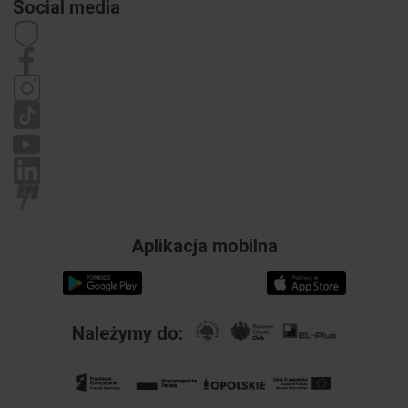
Social media
Kariera
Prawo odstąpienia od umowy
Dane kontaktowe
Regulamin
Polityka prywatności
Reklamacje
Aplikacja mobilna
Należymy do: