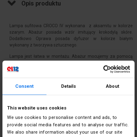
Opis produktu
Lampa sufitowa CROCO IV wykonana z aksamitu w kolorze
szarym. Abażur posiada wzór imitujący krokodylą skóre.
Dodatkowo Oprawa posada dyfuzor w kolorze białym
wykonany z tworzywa sztucznego.
Lampa jest łatwa w montażu. Abażur mocujemy za pomocą
magnesów!
Dane techniczne
Consent
Details
About
Ilość źródeł
4
światła
This website uses cookies
Kolor
Szary
We use cookies to personalise content and ads, to
provide social media features and to analyse our traffic.
Kształt
Okrągły
We also share information about your use of our site