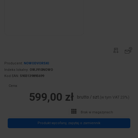
Producent:
NOWODVORSKI
Indeks lokalny:
OWJ910NOWO
Kod EAN:
5903139895699
Cena:
599,00 zł
brutto / szt.
(w tym VAT 23%)
Brak w magazynach
Produkt wycofany, zapytaj o zamiennik