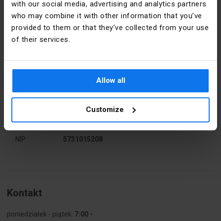
with our social media, advertising and analytics partners
Materiał
Aksamit 

who may combine it with other information that you’ve
tworzywo 
Dane producenta
provided to them or that they’ve collected from your use
of their services.
Producent
Nowodvorski
Moc [W]
4x25
Lighting
Montaż
Natynkowy
Adres
42-202
Allow all
Częstochowa
ul.
Napięcie
230
Bojemskiego
znamionowe
Customize
11
[V]
NIP
5731015208
Rodzaj
Plafon
Rodzina
CROCO
Stopień
IP20
Kontakt
ochrony
poniedziałek - piątek:
7:00 -
Szerokość
650