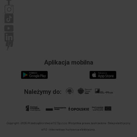
Polityka prywatności
Reklamacje
Źródło
Nie
światła w
zestawie
Kolor
Szary 

dokładny
Źródło
Tak
Aplikacja mobilna
światła
wymienne
Należymy do:
Copyright - 2026 Przedsiębiorstwo el12 Sp z o.o. Wszystkie prawa zastrzeżone.
Sklep elektryczny
el12 - internetowa hurtownia elektryczna.