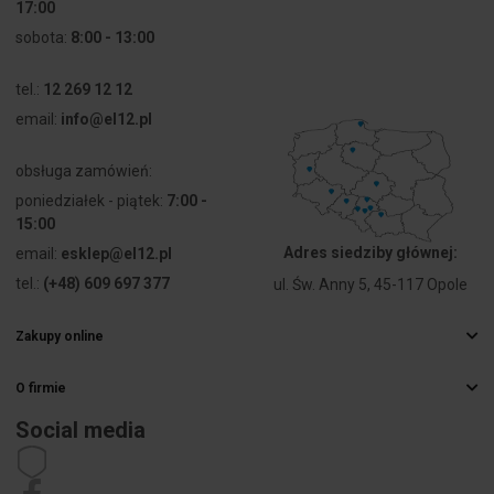
17:00
[mm]
sobota:
8:00 - 13:00
Średnica
650
tel.:
12 269 12 12
[mm]
email:
info@el12.pl
Średnica
650
klosza [mm]
obsługa zamówień:
poniedziałek - piątek:
7:00 -
Trzonek
E27
15:00
Adres siedziby głównej:
email:
esklep@el12.pl
Typ
Sufitowa
tel.:
(+48) 609 697 377
ul. Św. Anny 5, 45-117 Opole
Wyłącznik
Nie
Zakupy online
Najczęstsze pytania
Wysokość
140
O firmie
Sposoby dostawy
[mm]
Hurtownia elektryczna
Płatności
Social media
Kariera
Prawo odstąpienia od umowy
Wysokość
140
Dane kontaktowe
klosza [mm]
Regulamin