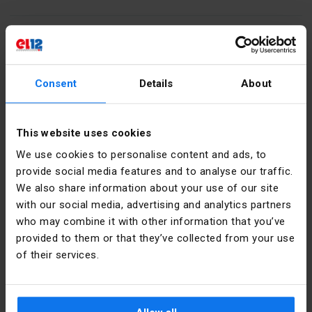
Kontakt
poniedziałek - piątek:
7:00 -
Consent
Details
About
17:00
sobota:
8:00 - 13:00
This website uses cookies
tel.:
12 269 12 12
We use cookies to personalise content and ads, to
email:
info@el12.pl
provide social media features and to analyse our traffic.
We also share information about your use of our site
obsługa zamówień:
with our social media, advertising and analytics partners
poniedziałek - piątek:
7:00 -
who may combine it with other information that you’ve
15:00
provided to them or that they’ve collected from your use
Adres siedziby głównej:
email:
esklep@el12.pl
of their services.
tel.:
(+48) 609 697 377
ul. Św. Anny 5, 45-117 Opole
Zakupy online