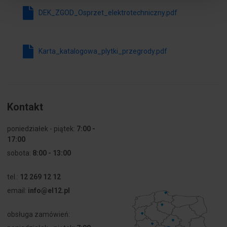
materiału
DEK_ZGOD_Osprzet_elektrotechniczny.pdf
izolacyjnego
zgodna z
UL94
Karta_katalogowa_plytki_przegrody.pdf
Kontakt
poniedziałek - piątek:
7:00 -
17:00
sobota:
8:00 - 13:00
tel.:
12 269 12 12
email:
info@el12.pl
obsługa zamówień: