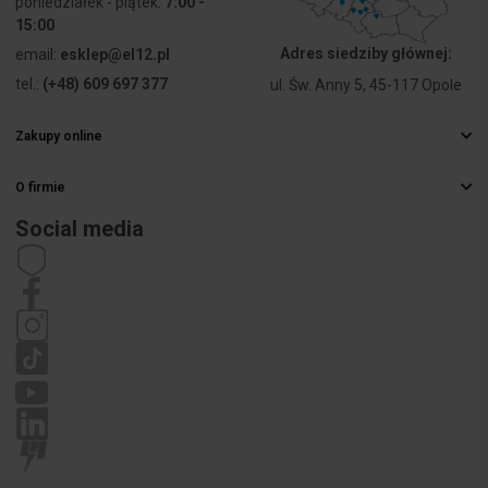
poniedziałek - piątek:
7:00 -
15:00
Adres siedziby głównej:
email:
esklep@el12.pl
tel.:
(+48) 609 697 377
ul. Św. Anny 5, 45-117 Opole
Zakupy online
Najczęstsze pytania
O firmie
Sposoby dostawy
Hurtownia elektryczna
Płatności
Social media
Kariera
Prawo odstąpienia od umowy
Dane kontaktowe
Regulamin
Polityka prywatności
Reklamacje