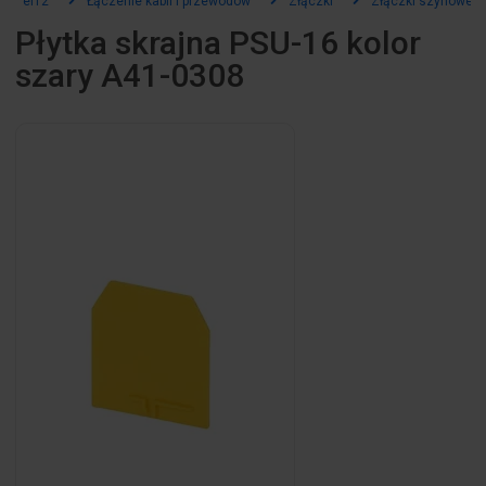
el12
Łączenie kabli i przewodów
Złączki
Złączki szynowe
Płytka skrajna PSU-16 kolor
szary A41-0308