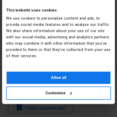
PKWIU
27.12.40.0
This website uses cookies
We use cookies to personalise content and ads, to
provide social media features and to analyse our traffic.
Pozostałe dane techniczne
Dane producenta
We also share information about your use of our site
with our social media, advertising and analytics partners
Ścianka
tak
Producent
POKÓJ S.E.
końcowa
who may combine it with other information that you’ve
provided to them or that they’ve collected from your use
Adres
91-202 Łódź
Przegroda
tak
of their services.
Warecka 1
Polska
Kolor
Szary
Email
sekretariat@pokoj.com.pl
Allow all
Grubość
1.5 mm
Pliki do pobrania
Customize
Z
nie
zaczepami
Pobierz wszystkie pliki
Klasa
V2
palności