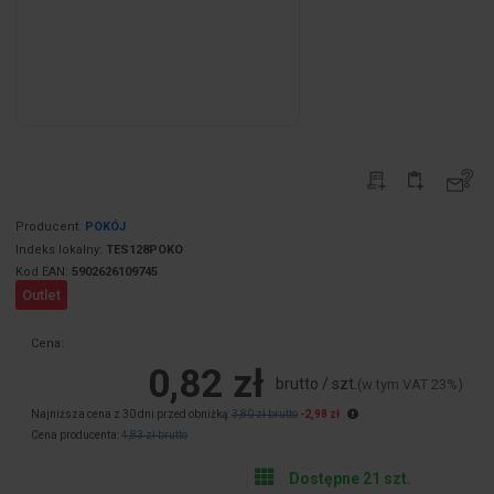
Producent:
POKÓJ
Indeks lokalny:
TES128POKO
Kod EAN:
5902626109745
Outlet
Cena:
0,82 zł
brutto / szt.
(w tym VAT 23%)
Najniższa cena z 30 dni przed obniżką:
3,80 zł brutto
-2,98 zł
Cena producenta:
4,83 zł brutto
Dostępne 21 szt.