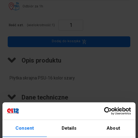
Odbiór za 1h
Ilość szt.
(wielokrotność:
1
)
Dodaj do koszyka
Opis produktu
Płytka skrajna PSU-16 kolor szary
Dane techniczne
Kolor
Szary
Kolor
Szary
Consent
Details
About
dokładny