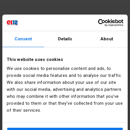
Kontakt
Consent
Details
About
poniedziałek - piątek:
7:00 -
17:00
sobota:
8:00 - 13:00
This website uses cookies
tel.:
12 269 12 12
We use cookies to personalise content and ads, to
provide social media features and to analyse our traffic.
email:
info@el12.pl
We also share information about your use of our site
obsługa zamówień:
with our social media, advertising and analytics partners
who may combine it with other information that you’ve
poniedziałek - piątek:
7:00 -
15:00
provided to them or that they’ve collected from your use
of their services.
Adres siedziby głównej:
email:
esklep@el12.pl
tel.:
(+48) 609 697 377
ul. Św. Anny 5, 45-117 Opole