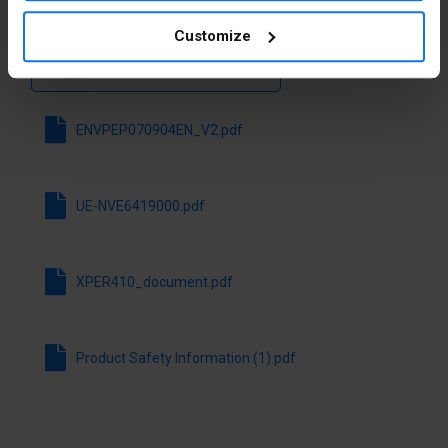
Pliki do pobrania
Liczba
2
Customize
styków
rozwiernych
Pobierz wszystkie pliki
Liczba
2
styków
ENVPEP070904EN_V2.pdf
zwiernych
Liczba
0
UE-NVE6419000.pdf
styków
przełącznych
Bez
nie
XPER410_document.pdf
samopowrotu
Do układów
tak
Product Safety Information (1).pdf
bezpieczeństwa
Znamionowy
3 A
prąd pracy Ie