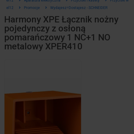
el12
Aparatura elektryczna
Przyciski i kasety
Przyciski w o
el12
Promocje
Wydajesz=Dostajesz - SCHNEIDER
Harmony XPE Łącznik nożny
pojedynczy z osłoną
pomarańczowy 1 NC+1 NO
metalowy XPER410