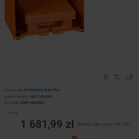
Producent:
SCHNEIDER ELECTRIC
Indeks lokalny:
AKO110SCHN
Kod EAN:
3389110470932
Cena:
1 681,99 zł
brutto / szt.
(w tym VAT 23%)