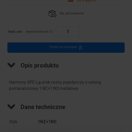
do 4 tygodni
Na zamówienie
Ilość szt.
(wielokrotność:
1
)
Dodaj do koszyka
Opis produktu
Harmony XPE Łącznik nożny pojedynczy z osłoną
pomarańczowy 1 NC+1 NO metalowy
Dane techniczne
Styk
1NZ+1NO