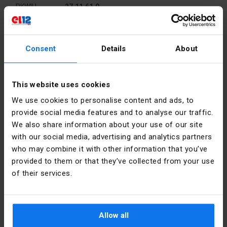
PKWIU
27.11.61.0
Pozostałe dane techniczne
Consent
Details
About
Rodzaj
WŁĄCZ lub
polecenia
WYŁĄCZ
Dane producenta
This website uses cookies
Z osłoną
tak
We use cookies to personalise content and ads, to
Producent
Schneider
ochronną
provide social media features and to analyse our traffic.
Electric
Polska
We also share information about your use of our site
Z blokadą
nie
with our social media, advertising and analytics partners
Adres
02-673
who may combine it with other information that you’ve
Materiał
Metal
Warszawa
provided to them or that they’ve collected from your use
Konstruktorska
of their services.
12 Polska
Z izolacją
nie
ochronną
Email
poland.helpdesk@se.com
Kolor
Pomarańczowy
Allow all