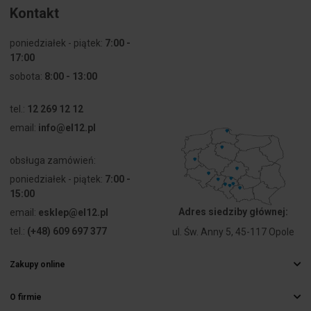
dla AC-15,
Kontakt
230 V
poniedziałek - piątek:
7:00 -
Stopień
IP66
17:00
ochrony (IP)
sobota:
8:00 - 13:00
Stopień
Inne
ochrony
tel.:
12 269 12 12
(NEMA)
email:
info@el12.pl
Szerokość
160 mm
obsługa zamówień:
poniedziałek - piątek:
7:00 -
Wysokość
135 mm
15:00
Adres siedziby głównej:
email:
esklep@el12.pl
Głębokość
186 mm
tel.:
(+48) 609 697 377
ul. Św. Anny 5, 45-117 Opole
Zakupy online
Najczęstsze pytania
O firmie
Sposoby dostawy