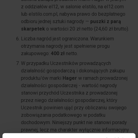
z oddziałów el12, w salonie elstilo, na el12.com
lub elstilo.com.pl, nabywa prawo do bezpłatnego
odbioru jednej sztuki nagrody —
puszki z parą
skarpetek
o wartości 20 zł netto (24,60 zł brutto).
Liczba nagród jest ograniczona. Warunkiem
otrzymania nagrody jest spełnienie progu
zakupowego:
400 zł
netto.
W przypadku Uczestników prowadzących
działalność gospodarczą i dokonujących zakupu
produktu/ów marki
Hager
w ramach prowadzonej
działalności gospodarczej - wartość nagrody
stanowi przychód Uczestnika z prowadzonej
przez niego działalności gospodarczej, który
Uczestnik powinien ująć przy obliczaniu swojego
zobowiązania podatkowego w podatku
dochodowym. Niniejszy punkt nie stanowi porady
prawnej, lecz ma charakter wyłącznie informacyjny
a Uczestnik powinien ustalić we własnym