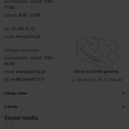
poniedziałek - piątek:
7:00 -
17:00
sobota:
8:00 - 13:00
tel.:
12 269 12 12
email:
info@el12.pl
obsługa zamówień:
poniedziałek - piątek:
7:00 -
15:00
Adres siedziby głównej:
email:
esklep@el12.pl
tel.:
(+48) 609 697 377
ul. Św. Anny 5, 45-117 Opole
Zakupy online
Najczęstsze pytania
O firmie
Sposoby dostawy
Hurtownia elektryczna
Płatności
Social media
Kariera
Prawo odstąpienia od umowy
Dane kontaktowe