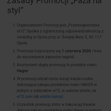
Zasady Promocji „Faza na
styl”
Organizatorem Promocji jest „Przedsiębiorstwo
el12” Spółka z ograniczoną odpowiedzialnością z
siedzibą w Opolu przy ul. Świętej Anny 5, 45-117
Opole.
Promocja rozpoczyna się
1 czerwca 2026
i trwa
do wyczerpania zapasów nagród.
Asortyment objęty promocją to produkty marki
Hager
.
W promocji udział może wziąć każda osoba
dokonująca zakupu produktów marki HAGER w
jednym z oddziałów el12, w salonie elstilo, na
el12.com
lub
elstilo.com.pl
.
Uczestnik promocji, który w trakcie jej trwania
dokona zakupu produktów marki Hager w jednym