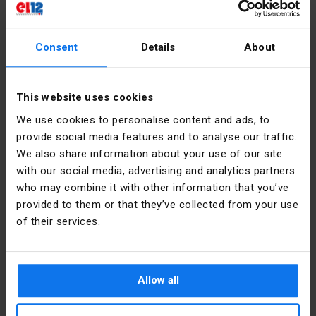
zakresie jego sytuację prawno-podatkową.
Udział w akcji promocyjnej jest dobrowolny.
Consent
Details
About
Szczegółowe informacje wraz z regulaminem
promocji i konkursu dostępne są na stronie:
https://go.hager.com/pl-FazaNaStyl
.
This website uses cookies
We use cookies to personalise content and ads, to
Zobacz produkty
provide social media features and to analyse our traffic.
We also share information about your use of our site
with our social media, advertising and analytics partners
who may combine it with other information that you’ve
provided to them or that they’ve collected from your use
of their services.
Allow all