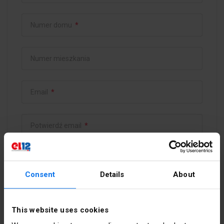
Numer domu
*
Numer mieszkania
Email
*
Potwierdź email
*
Hasło
*
Consent
Details
About
Potwierdź hasło
*
This website uses cookies