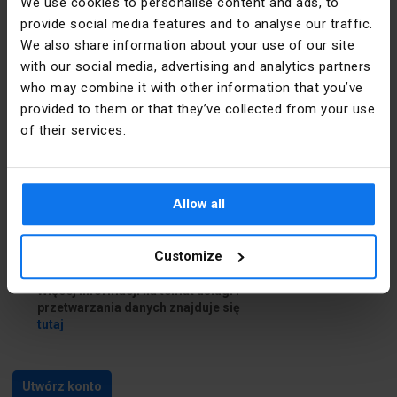
We use cookies to personalise content and ads, to
provide social media features and to analyse our traffic.
Dane do dostawy
We also share information about your use of our site
with our social media, advertising and analytics partners
who may combine it with other information that you’ve
Chcę podać inne dane do dostawy
provided to them or that they’ve collected from your use
of their services.
Zapoznałem się i akceptuję
regulamin
i
Politykę prywatności
Allow all
Zapoznałem się z treścią
klauzuli
informacyjnej
Customize
Chcę skorzystać z usługi Newsletter.
Więcej informacji na temat usługi i
przetwarzania danych znajduje się
tutaj
Utwórz konto