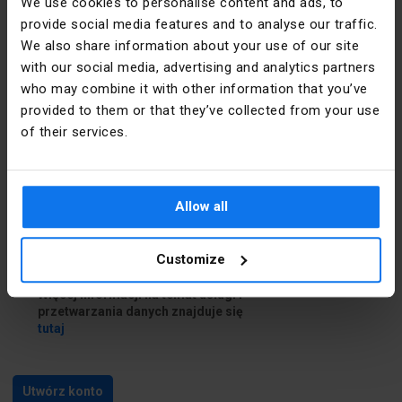
We use cookies to personalise content and ads, to
provide social media features and to analyse our traffic.
Dane do dostawy
We also share information about your use of our site
with our social media, advertising and analytics partners
who may combine it with other information that you’ve
Chcę podać inne dane do dostawy
provided to them or that they’ve collected from your use
of their services.
Zapoznałem się i akceptuję
regulamin
i
Politykę prywatności
Allow all
Zapoznałem się z treścią
klauzuli
informacyjnej
Customize
Chcę skorzystać z usługi Newsletter.
Więcej informacji na temat usługi i
przetwarzania danych znajduje się
tutaj
Utwórz konto