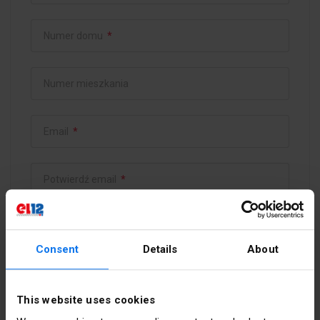
Numer domu
*
Numer mieszkania
Email
*
Potwierdź email
*
Hasło
*
Consent
Details
About
Potwierdź hasło
*
This website uses cookies