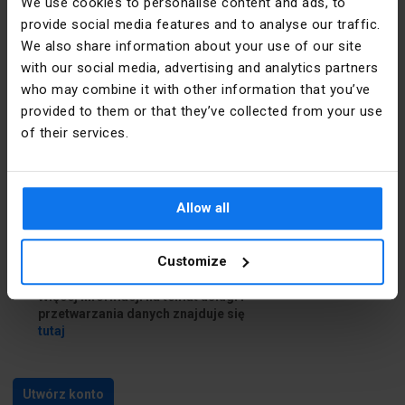
We use cookies to personalise content and ads, to
provide social media features and to analyse our traffic.
Dane do dostawy
We also share information about your use of our site
with our social media, advertising and analytics partners
who may combine it with other information that you’ve
Chcę podać inne dane do dostawy
provided to them or that they’ve collected from your use
of their services.
Zapoznałem się i akceptuję
regulamin
i
Politykę prywatności
Allow all
Zapoznałem się z treścią
klauzuli
informacyjnej
Customize
Chcę skorzystać z usługi Newsletter.
Więcej informacji na temat usługi i
przetwarzania danych znajduje się
tutaj
Utwórz konto