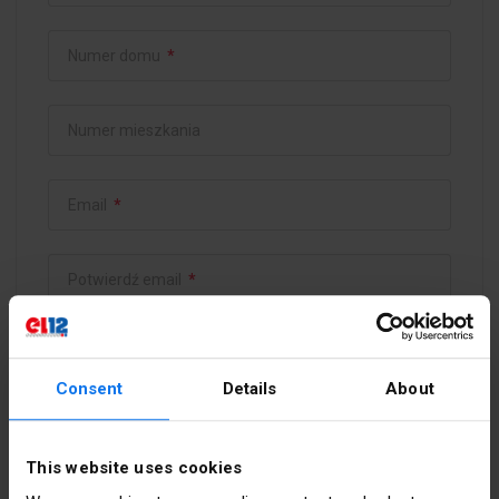
Numer domu
*
Numer mieszkania
Email
*
Potwierdź email
*
Hasło
*
Consent
Details
About
Potwierdź hasło
*
This website uses cookies