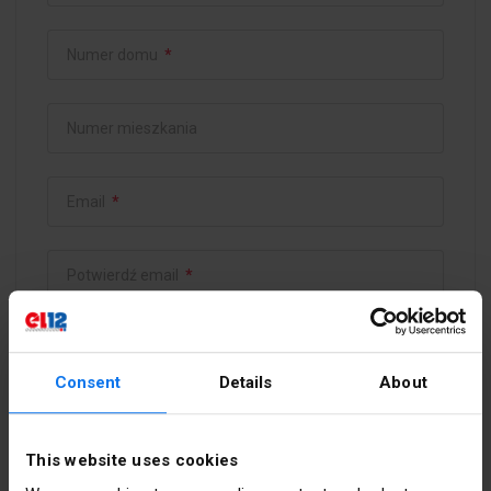
Numer domu
*
Numer mieszkania
Email
*
Potwierdź email
*
Hasło
*
Consent
Details
About
Potwierdź hasło
*
This website uses cookies