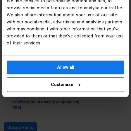
We use cookies to personalise content and ads, to
provide social media features and to analyse our traffic.
Dane do dostawy
We also share information about your use of our site
with our social media, advertising and analytics partners
who may combine it with other information that you’ve
Chcę podać inne dane do dostawy
provided to them or that they’ve collected from your use
of their services.
Zapoznałem się i akceptuję
regulamin
i
Politykę prywatności
Allow all
Zapoznałem się z treścią
klauzuli
informacyjnej
Customize
Chcę skorzystać z usługi Newsletter.
Więcej informacji na temat usługi i
przetwarzania danych znajduje się
tutaj
Utwórz konto