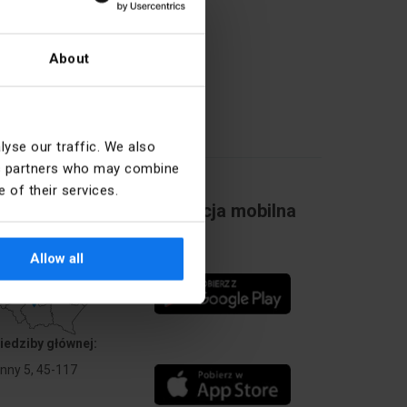
About
yse our traffic. We also
ics partners who may combine
 of their services.
Aplikacja mobilna
Allow all
iedziby głównej:
Anny 5, 45-117