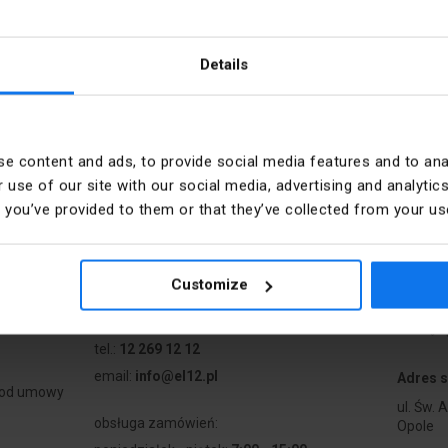
Details
e content and ads, to provide social media features and to anal
 use of our site with our social media, advertising and analyt
t you’ve provided to them or that they’ve collected from your use
e
Kontakt
a
poniedziałek - piątek:
7:00 - 17:00
Customize
sobota:
8:00 - 13:00
tel.:
12 269 12 12
email:
info@el12.pl
Adres s
 od umowy
ul. Św. 
obsługa zamówień:
Opole