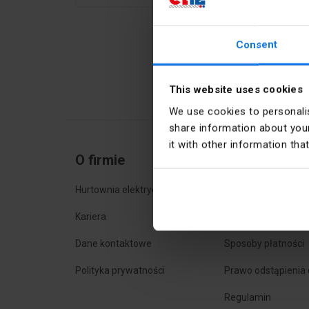
Consent
This website uses cookies
We use cookies to personalis
share information about your
it with other information tha
O firmie
Zakupy onlin
Hurtownia elektryczna
Najczęstsze pytani
Kariera
Sposoby dostawy
Dane kontaktowe
Sposoby płatności
Polityka prywatności
Prawo odstąpienia
Regulamin