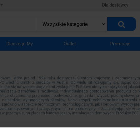
Dla dostawcy
Dlaczego My
Outlet
Promocje
dlowym, które już od 1994 roku dostarcza Klientom krajowym i zagranicznym
PC Electric GmbH z siedzibą w Austrii. Od wielu lat rozwijamy się, dążąc d
dując się na współpracę z nami zyskujecie Państwo nie tylko najwyższej jakośc
ką realizację zamówień i możliwość indywidualnego dostosowania produktu d
nice stacjonarne przenośne i podwieszane, gniazda i wtyczki przemysłowe, prz
 najbardziej wymagających Klientów. Nasz zespół techniczno-konstruktorski
 zarówno w aspekcie technicznym, technologicznym, jak i cenowym.Wyroby pr
ni zautomatyzowanym i precyzyjnym liniom produkcyjnym. Specjalizując się w o
 w przemyśle, na placach budowy jak i w instalacjach domowych. Produkty PCE 