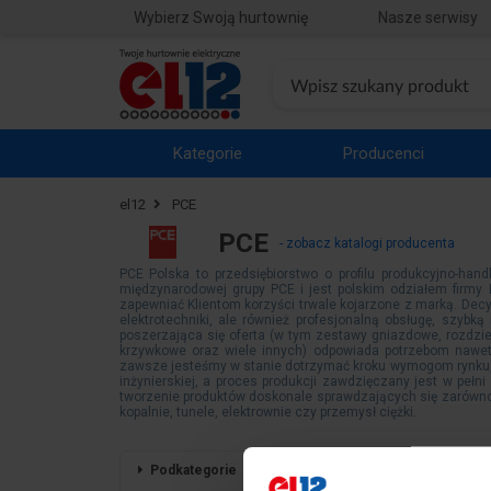
Wybierz Swoją hurtownię
Nasze serwisy
Kategorie
Producenci
el12
PCE
PCE
- zobacz katalogi producenta
PCE Polska to przedsiębiorstwo o profilu produkcyjno-han
międzynarodowej grupy PCE i jest polskim odziałem firmy 
zapewniać Klientom korzyści trwale kojarzone z marką. Decy
elektrotechniki, ale również profesjonalną obsługę, szyb
poszerzająca się oferta (w tym zestawy gniazdowe, rozdziel
krzywkowe oraz wiele innych) odpowiada potrzebom nawet
zawsze jesteśmy w stanie dotrzymać kroku wymogom rynku,
inżynierskiej, a proces produkcji zawdzięczany jest w peł
tworzenie produktów doskonale sprawdzających się zarówno
kopalnie, tunele, elektrownie czy przemysł ciężki.
Podkategorie