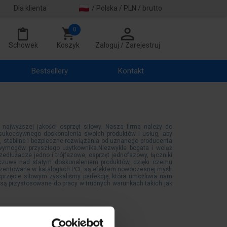
Dla klienta
/ Polska / PLN / brutto
0
Schowek
Koszyk
Zaloguj / Zarejestruj
Bestsellery
Kontakt
 najwyższej jakości osprzęt siłowy. Nasza firma należy do
o sukcesywnego doskonalenia swoich produktów i usług, aby
i, stabilne i bezpieczne rozwiązania od uznanego producenta
o wymogów przyszłego użytkownika.Niezwykle bogata i wciąż
edłużacze jedno i trójfazowe, osprzęt jednofazowy, łączniki
 czuwa nad stałym doskonaleniem produktów, dzięki czemu
ezentowane w katalogach PCE są efektem nowoczesnej myśli
sprzęcie siłowym zyskaliśmy perfekcję, która umożliwia nam
są przystosowane do pracy w trudnych warunkach takich jak