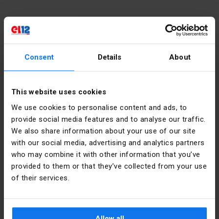
Contatto
Consent
Details
About
lunedì - venerdì:
7:00 - 17:00
Sabato:
8:00 - 13:00
This website uses cookies
We use cookies to personalise content and ads, to
tel.:
12 269 12 12
provide social media features and to analyse our traffic.
e-mail:
info@el12.pl
We also share information about your use of our site
with our social media, advertising and analytics partners
Elaborazione dell'ordine:
who may combine it with other information that you’ve
lunedì - venerdì:
7:00 - 15:00
provided to them or that they’ve collected from your use
Indirizzo della sede centrale:
e-mail:
esklep@el12.pl
of their services.
tel.:
(+48) 609 697 377
ul. Św. Anny 5, 45-117 Opole
Acquisti online
Allow all
Domande frequenti