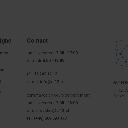
ligne
Contact
mment
lundi - vendredi:
7:00 - 17:00
Samedi:
8:00 - 13:00
son
tél.:
12 269 12 12
t
e-mail:
info@el12.pl
Adresse
ul. Św. 
n
commande en cours de traitement:
Opole
lundi - vendredi:
7:00 - 15:00
e-mail:
esklep@el12.pl
tél.:
(+48) 609 697 377