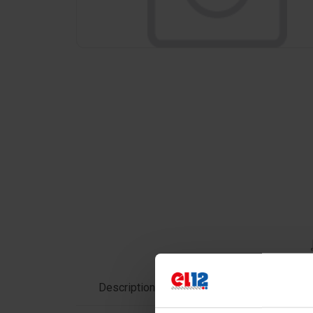
Description du produit
Données te