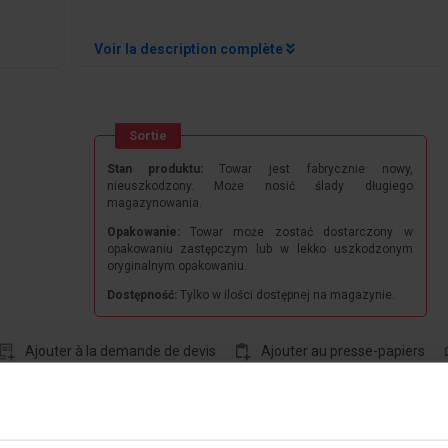
Voir la description complète
Sortie
Stan produktu:
Towar jest fabrycznie nowy,
nieuszkodzony. Może nosić ślady długiego
magazynowania.
Opakowanie:
Towar może zostać dostarczony w
opakowaniu zastępczym lub w lekko uszkodzonym
oryginalnym opakowaniu.
Dostępność:
Tylko w ilości dostępnej na magazynie.
Ajouter à la demande de devis
Ajouter au presse-papiers
chniques