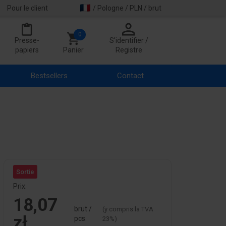
Pour le client
/ Pologne / PLN / brut
0
Presse-
S'identifier /
papiers
Panier
Registre
Bestsellers
Contact
Sortie
Prix:
18,07
brut /
(y compris la TVA
zł
pcs.
23%)