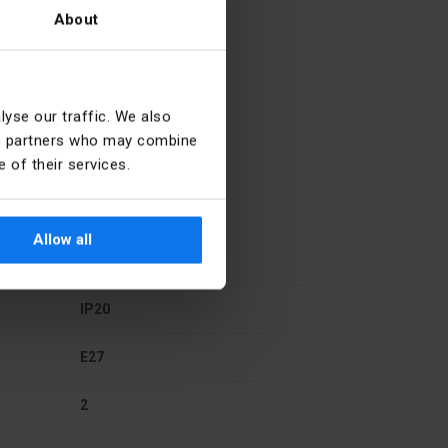
About
yse our traffic. We also
ics partners who may combine
 of their services.
Allow all
Métal
IP20
E27
2