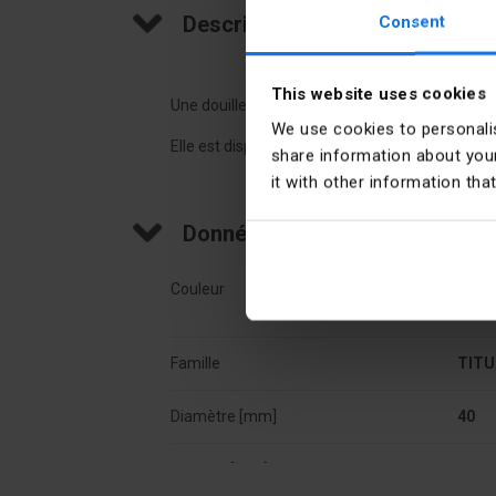
Description du produit
Consent
This website uses cookies
Une douille avec un filetage E27 pour créer des
We use cookies to personalis
Elle est disponible en noir ou en blanc.
share information about your
it with other information tha
Données techniques
Couleur
Noir 

Famille
TITU
Diamètre [mm]
40
Hauteur [mm]
65