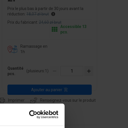
Prix le plus bas à partir de 30 jours avant la
réduction:
18,07 zł brut
Prix du fabricant:
24,60 zł brut
Accessible 13
pcs.
Ramassage en
1h
Quantité
(plusieurs:
1
)
pcs.
Ajouter au panier
Imprimer
Renseignez-vous sur le produit