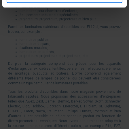
appliques,
fixations murales,
luminaires pour chambres d'enfants,
équipements industriels spécialisés,
projecteurs, projecteurs, projecteurs et bien plus
Parmi les luminaires extérieurs disponibles sur EL12.pl, vous pouvez
trouver, par exemple :
luminaires publics,
luminaires de parc,
fixations murales,
luminaires encastrés,
projecteurs, projecteurs et projecteurs, etc.
De plus, la catégorie comprend des pièces pour les appareils
d'éclairage, par ex. cadres, lentilles, persiennes, réflecteurs, éléments
de montage, busducts et boîtiers. L'offre comprend également
différents types de lampes de poche, qui peuvent être considérées
comme un type particulier de luminaires portables.
Tous les produits disponibles dans notre magasin proviennent de
fabricants réputés. Nous proposons des accessoires d'entreprises
telles que Awex, Zext, Zamel, Bemko, Berker, Sowar, Skoff, Schneider
Electric, Elgo, Holdbox, Elgotech, Energizer, ETI Polam, GE Lightining,
LED-POL, Eaton, Navra, Paulmann, Philiips, Lumax, Poltronic et bien
d'autres. Il est possible de sélectionner un produit en fonction de
divers paramètres techniques. Nous avons des luminaires adaptés à
la source lumineuse avec différents culots, par exemple E14, E27,