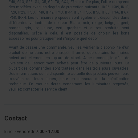
E40, G13, G23, G4, G5, G9, T8, GX4, F7s, etc. De plus, l'offre comprend
des modèles avec les degrés de protection suivants : IK06, IK09, IK10,
IP20, IP23, IP30, IP40, IP42, IP43, IP44, IP54, IP55, IP56, IP65, IP66, IP67,
IP68, IPX4. Les luminaires proposés sont également disponibles dans
différentes variantes de couleur. Blanc, noir, rouge, beige, argent,
orange, gris, or, jaune, vert, graphite et autres produits sont
disponibles. Grâce à cela, il est possible de choisir les bons
accessoires pour pratiquement n'importe quel décor.
Avant de passer une commande, veuillez vérifier la disponibilité d'un
produit donné dans notre entrepôt. Il arrive que certains luminaires
soient actuellement en rupture de stock. A ce moment, le délai de
livraison de l'assortiment acheté peut être de plusieurs jours. La
plupart des commandes sont traitées dans les trois jours ouvrables.
Des informations sur la disponibilité actuelle des produits peuvent être
trouvées sur leurs fiches, juste en dessous de la spécification
technique. En cas de doute concernant les luminaires proposés,
veuillez contacter le service client.
Contact
lundi - vendredi:
7:00 - 17:00