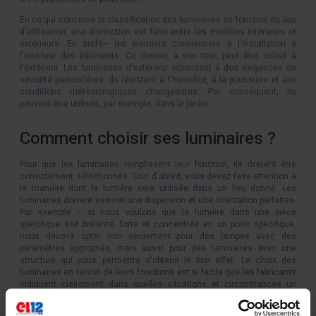
En ce qui concerne la classification des luminaires en fonction du lieu
d'utilisation, une distinction est faite entre les modèles intérieurs et
extérieurs. En brefé– les premiers conviennent à l'installation à
l'intérieur des bâtiments. Ce dernier, à son tour, peut être utilisé à
l'extérieur. Les luminaires d'extérieur répondent à des exigences de
sécurité particulières. Ils résistent à l'humidité, à la poussière et aux
conditions météorologiques changeantes. Par conséquent, ils
peuvent être utilisés, par exemple, dans le jardin.
Comment choisir ses luminaires ?
Pour que les luminaires remplissent leur fonction, ils doivent être
correctement sélectionnés. Tout d'abord, vous devez faire attention à
la manière dont la lumière sera utilisée dans un lieu donné. Les
luminaires doivent assurer une dispersion et une orientation parfaites.
Par exemple – si nous voulons que la lumière dans une pièce
spécifique soit brillante, forte et concentrée en un point spécifique,
nous devons opter non seulement pour des lampes avec des
paramètres appropriés, mais aussi pour des luminaires avec une
structure qui vous permettra d'obtenir le bon effet. Le choix des
luminaires en raison de leurs fonctions est si facile que les fabricants
indiquent clairement dans quelles situations et circonstances un
luminaire donné fonctionne le mieux. Par conséquent, vous pouvez
facilement trouver des luminaires de bureau, d'urgence, de mobilier,