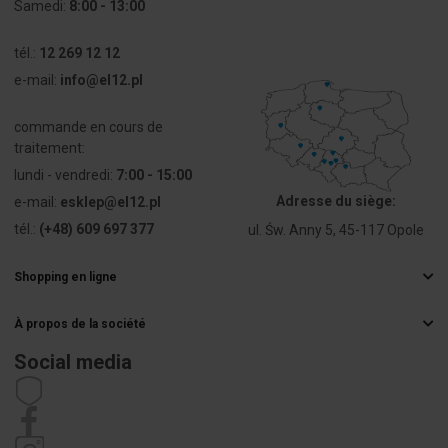
Samedi:
8:00 - 13:00
tél.:
12 269 12 12
e-mail:
info@el12.pl
commande en cours de
traitement:
lundi - vendredi:
7:00 - 15:00
Adresse du siège:
e-mail:
esklep@el12.pl
tél.:
(+48) 609 697 377
ul. Św. Anny 5, 45-117 Opole
Shopping en ligne
Questions fréquemment posées
À propos de la société
Méthodes de livraison
Grossiste électrique
Paiements
Social media
Carrière
Droit de rétractation
Coordonnées de l'acheteur
Règlement
Politique de confidentialité
Réclamations