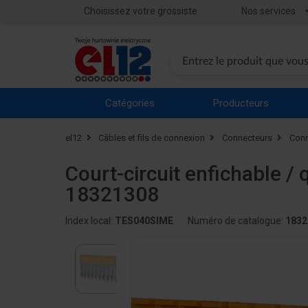
Choisissez votre grossiste
Nos services
Catégories
Producteurs
el12
Câbles et fils de connexion
Connecteurs
Conn
Court-circuit enfichable / 
18321308
Index local:
TES040SIME
Numéro de catalogue:
1832