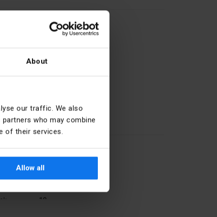
About
yse our traffic. We also
ics partners who may combine
10
 of their services.
27.33.13.0
Allow all
ek
10