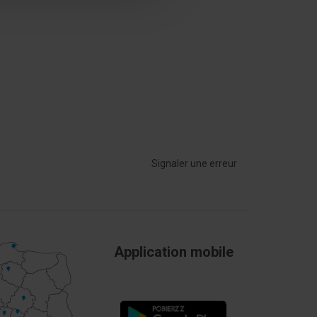
32 A
Oui
Na wtyk
Pomarańczowy
Signaler une erreur
Application mobile