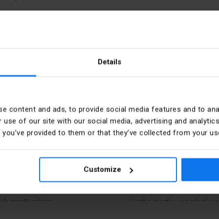
nnecteurs : ZSG 1-4.0N
Details
e content and ads, to provide social media features and to anal
 use of our site with our social media, advertising and analyt
nt
Pièces dans le paquet
t you’ve provided to them or that they’ve collected from your use
ge
PKWIU
Customize
ek grzebieniowy
Liczba mostkowanych złącz