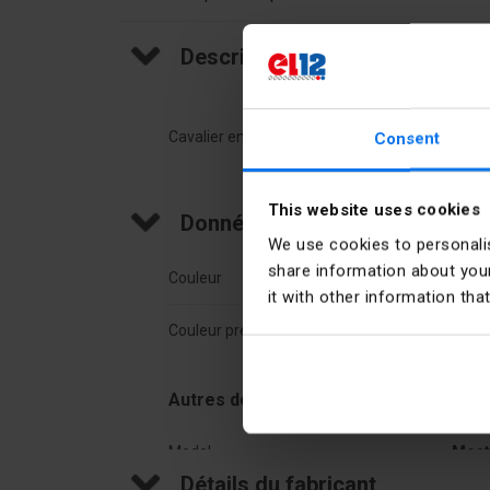
Description du produit
Cavalier enfichable / qté. moitié. 10 / pour co
Consent
This website uses cookies
Données techniques
We use cookies to personalis
share information about your
Couleur
Arge
it with other information tha
Couleur précise
Oran
Autres données techniques
Model
Most
Détails du fabricant