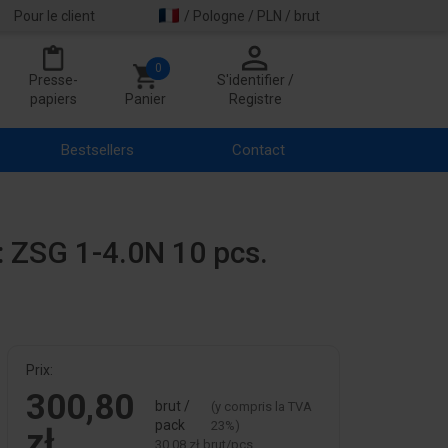
Pour le client
/ Pologne / PLN / brut
0
Presse-
S'identifier /
papiers
Panier
Registre
Bestsellers
Contact
 : ZSG 1-4.0N 10 pcs.
Prix:
300,80
brut /
(y compris la TVA
pack
23%)
zł
30,08 zł brut/pcs.