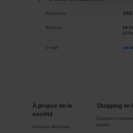
Wykonanie przeciwwybuchowe Ex-e -
Non
potwierdzone
Producteur
SIME
Napięcie znamionowe
800 
Adresse
58-50
33 P
Z ochroną przed dotykiem
Oui
E-mail
sprz
Rozstaw (rozmiar rastra)
6.5 
À propos de la
Shopping en 
société
Questions fréque
posées
Grossiste électrique