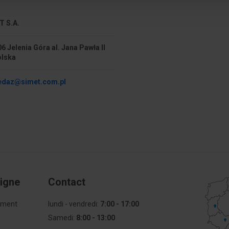
Prąd znamionowy In
T S.A.
Z izolacją
V
6 Jelenia Góra al. Jana Pawła II
Sposób montażu
olska
Kolor
edaz@simet.com.pl
mm
ligne
Contact
mment
lundi - vendredi:
7:00 - 17:00
Samedi:
8:00 - 13:00