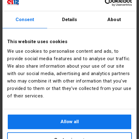
connecteurs pour boîtiers d'installation, adaptateurs de montage,
cavalier transversal, ainsi que déconnexion et mesure connecteurs
avec prises de test isolées.
Consent
Details
About
Bornes fusibles
Dans cette catégorie, vous trouverez des produits tels que : des ponts
This website uses cookies
coulissants avec isolation, une prise fusible de 5 mm de large avec un
fusible miniature soudé ou un connecteur de fusible à 2 fils pour les
We use cookies to personalise content and ads, to
fusibles d'appareils sans signalisation.
provide social media features and to analyse our traffic.
We also share information about your use of our site
Raccords filetés
with our social media, advertising and analytics partners
Ces produits comprennent : un raccord fileté de protection, une
who may combine it with other information that you’ve
branche d'installation, une branche avec couvercle, un bornier
provided to them or that they’ve collected from your use
(12 trous), un bornier fileté (thermodurcissable, 10 mm2, 6 pistes), une
entretoise de segment annulaire, une vis de quincaillerie pour les
of their services.
boîtes d'installation électrique, une branche plaque, connecteur
torsadé universel pour fils ou bornier.
Connecteurs pour installations LED
Allow all
L'offre el12.pl comprend : connecteurs pour bandes LED, connecteurs
d'angle avec câbles pour bandes LED, connecteurs pour alimentations