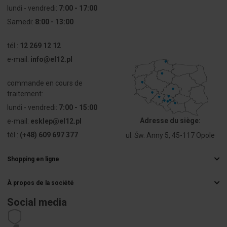
lundi - vendredi:
7:00 - 17:00
Samedi:
8:00 - 13:00
tél.:
12 269 12 12
e-mail:
info@el12.pl
commande en cours de
traitement:
lundi - vendredi:
7:00 - 15:00
Adresse du siège:
e-mail:
esklep@el12.pl
tél.:
(+48) 609 697 377
ul. Św. Anny 5, 45-117 Opole
Shopping en ligne
Questions fréquemment posées
À propos de la société
Méthodes de livraison
Grossiste électrique
Paiements
Social media
Carrière
Droit de rétractation
Coordonnées de l'acheteur
Règlement