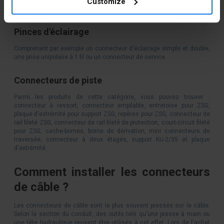
Customize
pour bandes LED, connecteurs rapides pour bandes LED, connecteur
de pilote RVB ou bande LED.
Pinces d'éclairage
Comprenant par exemple un connecteur d'éclairage simple et double,
une prise unipolaire à 1 fil ou un connecteur de service.
Connecteurs de piste
Parmi les produits de cette catégorie, vous pouvez trouver :
connecteur à ressort, connecteur empilable, entretoise pour ZSG,
plaque d'extrémité pour support ZSG, repères pour ZSG, connecteur de
rail fileté ZSG, connecteur de rail fileté de protection, court-circuit fileté
pour ZSG, cache-bornes, borne de dérivation, mini connecteurs de
traversée, connecteur à deux étages, support KU-2/35 et plaque
d'extrémité.
Comment installer les connecteurs
de câble ?
Les connecteurs de câble sont le plus souvent pressés sur le câble.
Selon la section du conduit, des outils tels qu'une presse à main ou
une tête hydraulique peuvent être utilisés à cet effet. Lors de l'achat