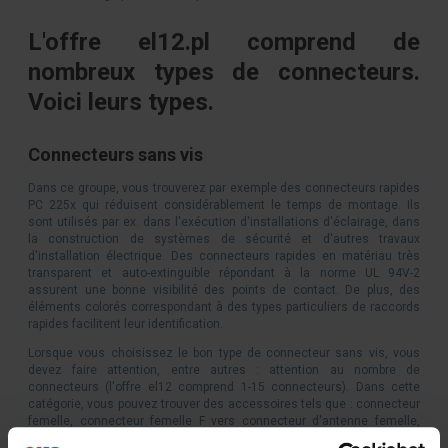
L'offre el12.pl comprend de
nombreux types de connecteurs.
Voici leurs types.
Connecteurs sans vis
Dans ce groupe, vous trouverez par exemple des connecteurs rapides
PC 225x qui réduisent considérablement le temps de montage. Ils
sont utilisés par ex. dans l'exécution d'installations d'éclairage, dans
la construction de systèmes de sécurité et d'autres travaux
d'installation électrique. Des connecteurs rapides en matériau très
transparent et auto-extinguible répondant à la norme UL 94V-2
assurent une bonne visibilité des points de contact. De plus, des
éléments colorés correspondant à des types particuliers de raccords
rapides facilitent leur identification.
Lorsque vous choisissez le bon type de connecteur sans vis, vous
devez faire attention, entre autres : attention au nombre de
connecteurs (l'offre el12 comprend 1-15 connecteurs). Dans cette
catégorie, vous pouvez trouver des accessoires tels que : connecteur
femelle, connecteur femelle F vers connecteur d'antenne femelle,
repères, actionneurs, connecteur mâle HDC, cavalier en peigne,