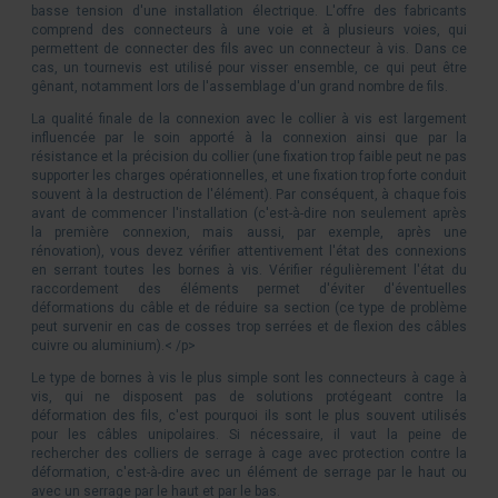
basse tension d'une installation électrique. L'offre des fabricants
comprend des connecteurs à une voie et à plusieurs voies, qui
permettent de connecter des fils avec un connecteur à vis. Dans ce
cas, un tournevis est utilisé pour visser ensemble, ce qui peut être
gênant, notamment lors de l'assemblage d'un grand nombre de fils.
La qualité finale de la connexion avec le collier à vis est largement
influencée par le soin apporté à la connexion ainsi que par la
résistance et la précision du collier (une fixation trop faible peut ne pas
supporter les charges opérationnelles, et une fixation trop forte conduit
souvent à la destruction de l'élément). Par conséquent, à chaque fois
avant de commencer l'installation (c'est-à-dire non seulement après
la première connexion, mais aussi, par exemple, après une
rénovation), vous devez vérifier attentivement l'état des connexions
en serrant toutes les bornes à vis. Vérifier régulièrement l'état du
raccordement des éléments permet d'éviter d'éventuelles
déformations du câble et de réduire sa section (ce type de problème
peut survenir en cas de cosses trop serrées et de flexion des câbles
cuivre ou aluminium).< /p>
Le type de bornes à vis le plus simple sont les connecteurs à cage à
vis, qui ne disposent pas de solutions protégeant contre la
déformation des fils, c'est pourquoi ils sont le plus souvent utilisés
pour les câbles unipolaires. Si nécessaire, il vaut la peine de
rechercher des colliers de serrage à cage avec protection contre la
déformation, c'est-à-dire avec un élément de serrage par le haut ou
avec un serrage par le haut et par le bas.