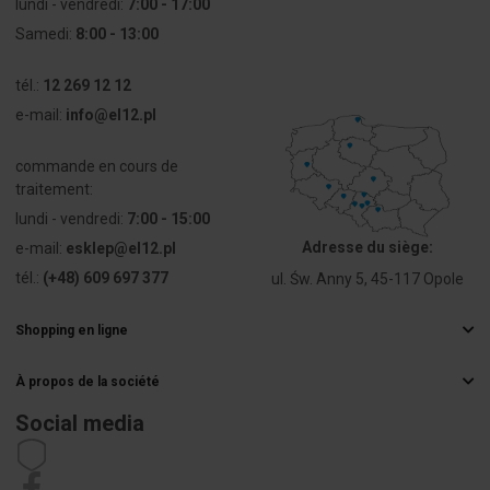
Prąd
41 A
lundi - vendredi:
7:00 - 17:00
znamionowy
Samedi:
8:00 - 13:00
Do
Oui
tél.:
12 269 12 12
przewodów
e-mail:
info@el12.pl
jednożyłowych
commande en cours de
Do
Non
traitement:
przewodów
elastycznych
lundi - vendredi:
7:00 - 15:00
(linka)
Adresse du siège:
e-mail:
esklep@el12.pl
tél.:
(+48) 609 697 377
ul. Św. Anny 5, 45-117 Opole
Do
Oui
przewodów
wielożyłowych
Shopping en ligne
Questions fréquemment posées
Przekrój
0 ... 0 mm²
À propos de la société
Méthodes de livraison
przewodu
Grossiste électrique
Paiements
Social media
elastycznego
Carrière
z końcówką
Droit de rétractation
tulejkową
Coordonnées de l'acheteur
Règlement