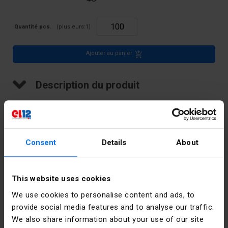
Quantité pcs.
(plusieurs:
1
)
Ajouter au panier
Description du produit
Connecteur torsadé universel pour fils de 1 à 6 mm2
Consent
Details
About
Données techniques
Couleur
Jaune
This website uses cookies
We use cookies to personalise content and ads, to
Courant
41
nominal [A]
provide social media features and to analyse our traffic.
We also share information about your use of our site