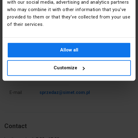
Section
6
with our social media, advertising and analytics partners
nominale
who may combine it with other information that you’ve
[mm²]
provided to them or that they’ve collected from your use
Détails du fabricant
of their services.
Balance
1.4
Producteur
SIMET S.A.
Couleur
Jaune
précise
Allow all
Adresse
58-506
Jelenia
PKWIU
27.33.13.0
Góra al.
Customize
Jana Pawła
II 33 Polska
Autres données techniques
E-mail
sprzedaz@simet.com.pl
Średnica
1 ... 6 mm
kabla
Napięcie
400 V
znamionowe
Contact