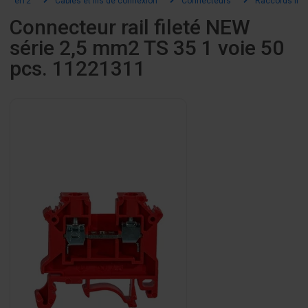
el12
Câbles et fils de connexion
Connecteurs
Raccords file
Connecteur rail fileté NEW
série 2,5 mm2 TS 35 1 voie 50
pcs. 11221311