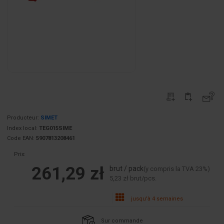
Producteur:
SIMET
Index local:
TEG015SIME
Code EAN:
5907813208461
Prix:
261,29 zł
brut / pack
(y compris la TVA 23%)
5,23 zł brut/pcs.
jusqu'à 4 semaines
Sur commande