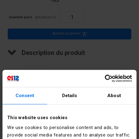
Quantité pack
(plusieurs:
1
)
Ajouter au panier
Description du produit
Bloc de jonction sur rail fileté, série NEW, 2,5 mm2, TS 32.35, 1
piste
Consent
Details
About
Données techniques
This website uses cookies
Couleur
Rouge
We use cookies to personalise content and ads, to
provide social media features and to analyse our traffic.
Courant
24