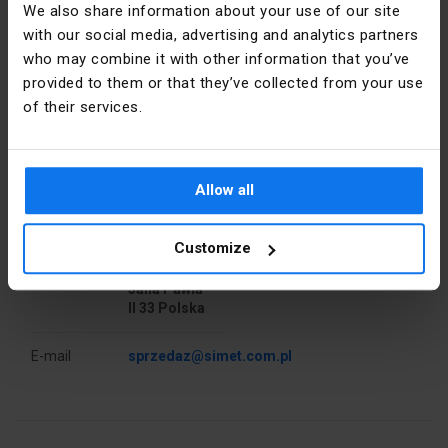
We also share information about your use of our site
nominal [A]
with our social media, advertising and analytics partners
who may combine it with other information that you’ve
Section
2,5
nominale
provided to them or that they’ve collected from your use
[mm²]
of their services.
Détails du fabricant
Pièces dans
50
le paquet
Producteur
SIMET S.A.
Allow all
Balance
6.6
Adresse
58-506
Customize
Jelenia
PKWIU
27.33.13.0
Góra al.
Jana Pawła
II 33 Polska
Autres données techniques
E-mail
sprzedaz@simet.com.pl
Przekrój
0.5 ... 2.5
przyłączanego
mm²
przewodu
linkowego