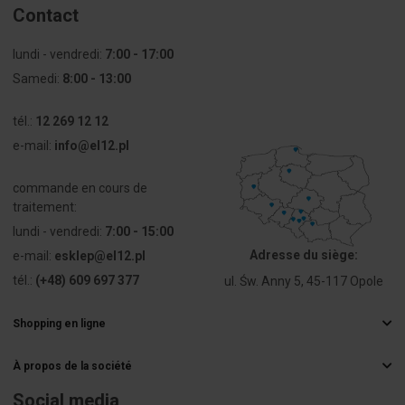
bez
Contact
końcówki
tulejkowej
lundi - vendredi:
7:00 - 17:00
Przekrój
0 ... 0 mm²
Samedi:
8:00 - 13:00
przyłączanego
przewodu
tél.:
12 269 12 12
linkowego z
e-mail:
info@el12.pl
końcówką
tulejkową
commande en cours de
traitement:
Przekrój
0.5 ... 4 mm²
przyłączanego
lundi - vendredi:
7:00 - 15:00
przewodu
Adresse du siège:
e-mail:
esklep@el12.pl
jednodrutowego
tél.:
(+48) 609 697 377
ul. Św. Anny 5, 45-117 Opole
Przekrój
0 ... 0 mm²
przyłączanego
Shopping en ligne
przewodu
Questions fréquemment posées
wielożyłowego
À propos de la société
Méthodes de livraison
Grossiste électrique
Paiements
Social media
Prąd
24 A