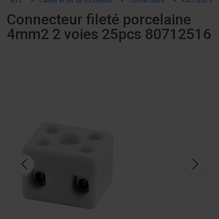
el12
Câbles et fils de connexion
Connecteurs
Raccords file
Connecteur fileté porcelaine
4mm2 2 voies 25pcs 80712516