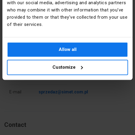
with our social media, advertising and analytics partners
Pièces dans
25
le paquet
who may combine it with other information that you’ve
provided to them or that they’ve collected from your use
PKWIU
27.33.13.0
Détails du fabricant
of their services.
Producteur
SIMET S.A.
Autres données techniques
Allow all
Adresse
58-506
Odległość
0 mm
Jelenia
między
Góra al.
Customize
osiami
Jana Pawła
otworów
II 33 Polska
Wykonanie
Non
E-mail
sprzedaz@simet.com.pl
przeciwwybuchowe
Ex-e -
potwierdzone
Przekrój
0 ... 4 mm²
Contact
przyłączanego
przewodu