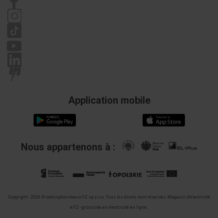
Politique de confidentialité
Réclamations
Prąd
32 A
znamionowy
In
Napięcie
450 V
znamionowe
Rodzaj
Połączenie
połączenia
śrubowe
Application mobile
elektrycznego
1
Rodzaj
Połączenie
połączenia
śrubowe
Nous appartenons à :
elektrycznego
2
Liczba
2
biegunów
Copyright - 2026 Przedsiębiorstwo el12 sp.z o.o. Tous les droits sont réservés.
Magasin d'électricité
el12 - grossiste en électricité en ligne.
Liczba
2