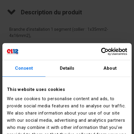
Description du produit
Branche d'installation 1 segment (collier : 1x35mm2-
4x16mm2),
Données techniques
Consent
Details
About
Couleur
Gris
Courant
125
This website uses cookies
nominal [A]
We use cookies to personalise content and ads, to
Couleur
Gris
provide social media features and to analyse our traffic.
précise
We also share information about your use of our site
with our social media, advertising and analytics partners
PKWIU
27.33.13.0
Détails du fabricant
who may combine it with other information that you’ve