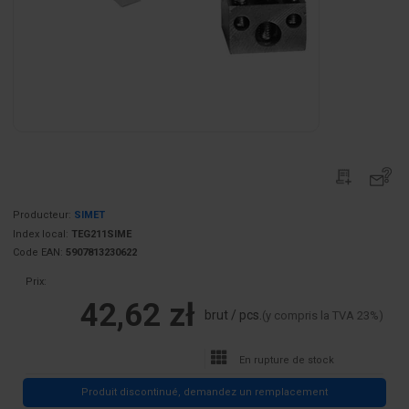
Producteur:
SIMET
Index local:
TEG211SIME
Code EAN:
5907813230622
Prix:
42,62 zł
brut / pcs.
(y compris la TVA 23%)
En rupture de stock
Produit discontinué, demandez un remplacement