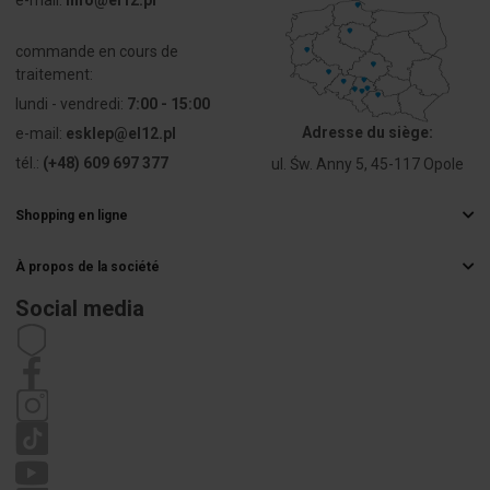
Sposób
Szyna DIN /
montażu
śruba
commande en cours de
traitement:
Wysokość
43 mm
lundi - vendredi:
7:00 - 15:00
Adresse du siège:
e-mail:
esklep@el12.pl
Szerokość
42 mm
tél.:
(+48) 609 697 377
ul. Św. Anny 5, 45-117 Opole
Głębokość
50 mm
Shopping en ligne
Questions fréquemment posées
Osłona
Oui
À propos de la société
Méthodes de livraison
izolacyjna
Grossiste électrique
przed
Paiements
Social media
dotykiem
Carrière
Droit de rétractation
Coordonnées de l'acheteur
Règlement
Politique de confidentialité
Réclamations