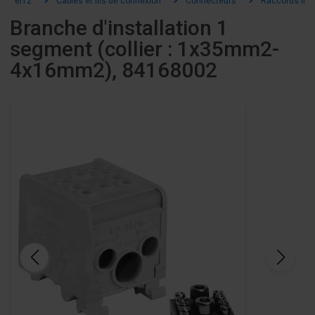
el12
Câbles et fils de connexion
Connecteurs
Raccords file
Branche d'installation 1
segment (collier : 1x35mm2-
4x16mm2), 84168002