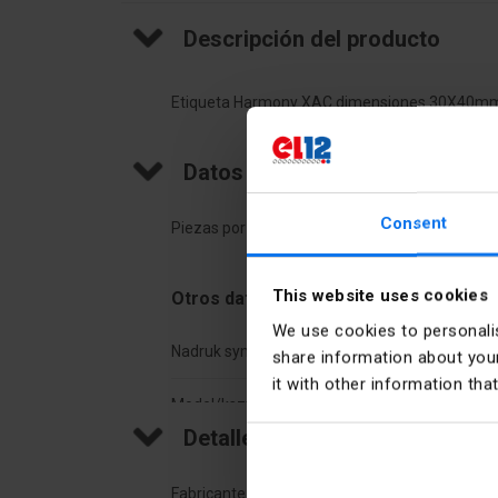
Descripción del producto
Etiqueta Harmony XAC dimensiones 30X40mm 
Datos técnicos
Consent
Piezas por paquete
10
This website uses cookies
Otros datos técnicos
We use cookies to personalis
Nadruk symbolu ISO
Symb
share information about your
it with other information tha
Model/kształt/forma
Pros
Detalles del fabricante
Wysokość
40 
Fabricante
Schne