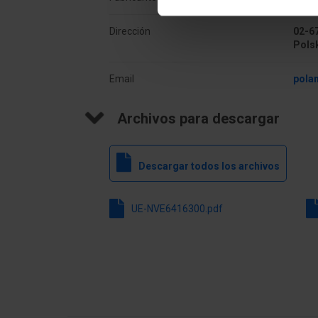
Dirección
02-6
Pols
Email
pola
Archivos para descargar
Descargar todos los archivos
UE-NVE6416300.pdf