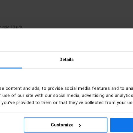
rojo 10 uds.
Details
PKWIU
e content and ads, to provide social media features and to anal
ol „0”
Kolor
 use of our site with our social media, advertising and analyt
t you’ve provided to them or that they’ve collected from your use
tokątny
Szerokość
mm
Średnica zewnętrzna
Customize
ider Electric Polska