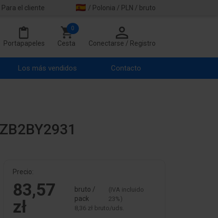
Para el cliente
/ Polonia / PLN / bruto
0
Portapapeles
Cesta
Conectarse / Registro
Los más vendidos
Contacto
. ZB2BY2931
Precio:
83,57
bruto /
(IVA incluido
pack
23%)
zł
8,36 zł bruto/uds.