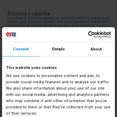
Botones y casetes
Las cajas de control se utilizan en la construcción y la industria. Se
utilizan para controlar tuberías eléctricas, máquinas herramienta,
dispositivos de control remoto y muchas otras máquinas. Según el
modelo, los casetes pueden tener una clasificación IP alta. Los
pulsadores y casetes están diseñados para funcionar en circuitos
eléctricos con una tensión de conmutación no superior a 400V de
corriente alterna y 230V de corriente continua.
Consent
Details
About
Contacto
This website uses cookies
Lunes - Viernes:
7:00 - 17:00
We use cookies to personalise content and ads, to
provide social media features and to analyse our traffic.
Sábado:
8:00 - 13:00
We also share information about your use of our site
with our social media, advertising and analytics partners
tel.:
12 269 12 12
who may combine it with other information that you’ve
email:
info@el12.pl
provided to them or that they’ve collected from your use
of their services.
procesando orden: