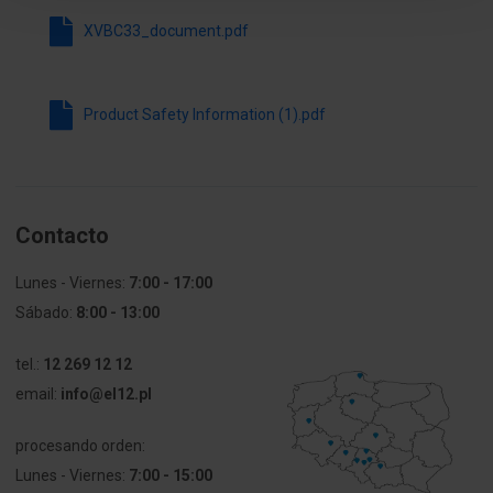
XVBC33_document.pdf
Napięcie
24 ... 250 V
pracy dla AC
60 Hz
Product Safety Information (1).pdf
Napięcie
24 ... 250 V
pracy dla DC
Rodzaj
AC/DC
napięcia
Contacto
Źródło
Brak
Lunes - Viernes:
7:00 - 17:00
światła
Sábado:
8:00 - 13:00
Kolor
Czarny
tel.:
12 269 12 12
obudowy
email:
info@el12.pl
Stopień
IP65
procesando orden:
ochrony (IP)
Lunes - Viernes:
7:00 - 15:00