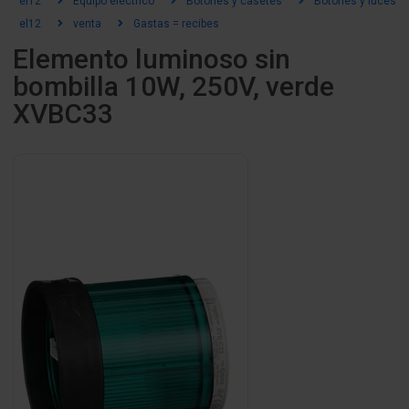
el12
Equipo eléctrico
Botones y casetes
Botones y luces de
el12
venta
Gastas = recibes
Elemento luminoso sin
bombilla 10W, 250V, verde
XVBC33