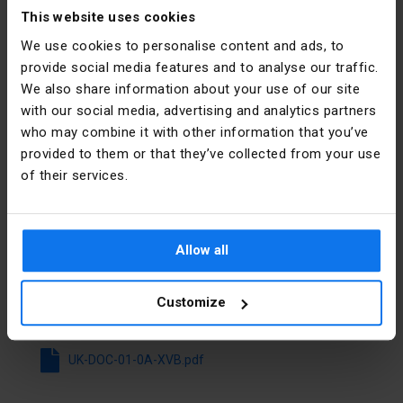
[mm]
This website uses cookies
Fabricante
Schneider
Electric
We use cookies to personalise content and ads, to
Color preciso
Verde
Polska
provide social media features and to analyse our traffic.
We also share information about your use of our site
PKWIU
27.90.20.0
Dirección
02-673
with our social media, advertising and analytics partners
Warszawa
who may combine it with other information that you’ve
Konstruktorska
Otros datos técnicos
12 Polska
provided to them or that they’ve collected from your use
of their services.
Funkcja
Światło
Email
poland.helpdesk@se.com
ciągłe
Archivos para descargar
Allow all
Kolor
Zielony
Średnica
70 mm
Customize
Descargar todos los archivos
zewnętrzna
Napięcie
24 ... 250 V
UK-DOC-01-0A-XVB.pdf
pracy dla AC
50 Hz