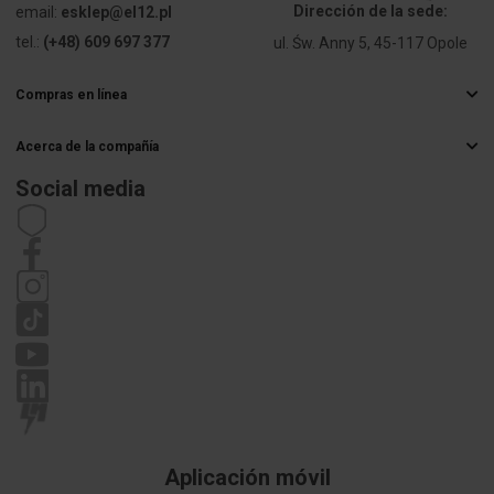
Stopień
4X
Dirección de la sede:
email:
esklep@el12.pl
ochrony
tel.:
(+48) 609 697 377
ul. Św. Anny 5, 45-117 Opole
(NEMA)
Compras en línea
Preguntas más frecuentes
Acerca de la compañía
Métodos de entrega
Mayorista electrico
Pagos
Social media
Carrera
Derecho de retractación
Datos de contacto
Estatuto
Política de privacidad
Reclamaciones
Aplicación móvil