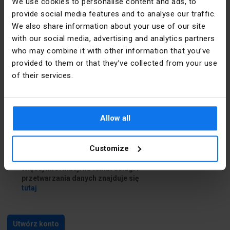
We use cookies to personalise content and ads, to
provide social media features and to analyse our traffic.
Dane do dostawy
We also share information about your use of our site
with our social media, advertising and analytics partners
who may combine it with other information that you’ve
Chcę podać inne dane do dostawy
provided to them or that they’ve collected from your use
of their services.
Zapoznałem się i akceptuję
regulamin
i
Politykę prywatności
Allow all
Zapoznałem się z treścią
klauzuli
informacyjnej
Customize
Chcę skorzystać z usługi Newsletter.
Więcej informacji na temat usługi i
przetwarzania danych znajduje się
tutaj
Utwórz konto