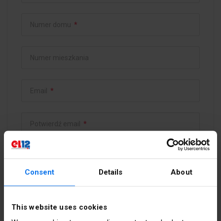
Numer domu
*
Numer mieszkania
Email
*
Potwierdź email
*
Hasło
*
Consent
Details
About
Potwierdź hasło
*
This website uses cookies