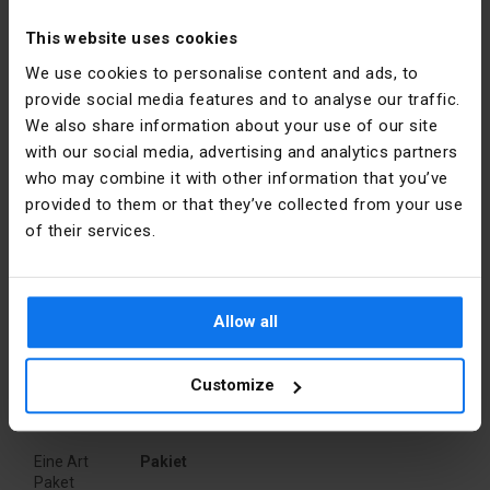
Genaue
Blau
Farbe
This website uses cookies
We use cookies to personalise content and ads, to
PKWIU
27.33.13.0
provide social media features and to analyse our traffic.
Hersteller-Details
We also share information about your use of our site
Weitere technische Daten
with our social media, advertising and analytics partners
Hersteller
SIMET S.A.
who may combine it with other information that you’ve
Geeignet für
Ja
provided to them or that they’ve collected from your use
Adresse
58-506
Einbaudose
of their services.
Jelenia
Góra al.
Geeignet für
Nein
Jana Pawła
Zentraldose
II 33 Polska
Allow all
E-Mail
sprzedaz@simet.com.pl
Customize
Verpackung
Eine Art
Pakiet
Paket