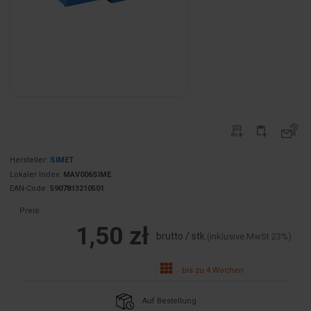
Hersteller:
SIMET
Lokaler Index:
MAV006SIME
EAN-Code:
5907813210501
Preis:
1,50 zł
brutto / stk.
(inklusive MwSt 23%)
bis zu 4 Wochen
Auf Bestellung