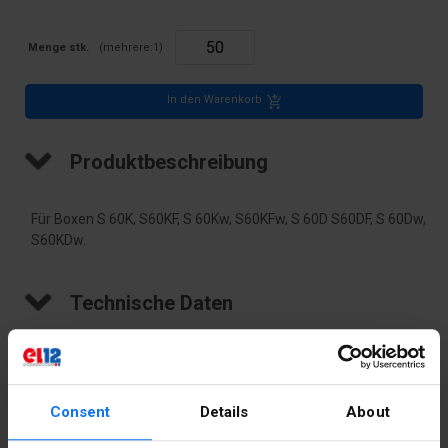
Menge stk.
(mehrere:
1
)
In den Warenkorb
Produktbeschreibung
Für Boxen S 60K, S60KF, S 60Kw, S60KFw, S 60D S60DF, S 60Dw,
S60KDw.
Technische Daten
Farbe
Blau
Gewicht
8
Consent
Details
About