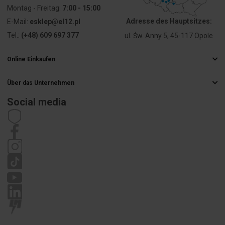
Montag - Freitag:
7:00 - 15:00
Adresse des Hauptsitzes:
E-Mail:
esklep@el12.pl
Tel.:
(+48) 609 697 377
ul. Św. Anny 5, 45-117 Opole
Online Einkaufen
Häufig gestellte Fragen
Über das Unternehmen
Liefermethoden
Elektrogroßhandel
Zahlungsarten
Social media
Karriere
Widerrufsbelehrung
Impressum
Satzung
Datenschutzrichtlinie
Reklamation