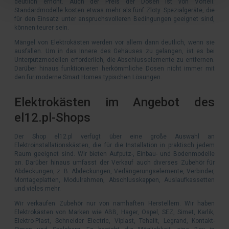
deutlich erhöht. Auch der Preis der Dosen ist von Vorteil.
Standardmodelle kosten etwas mehr als fünf Zloty. Spezialgeräte, die
für den Einsatz unter anspruchsvolleren Bedingungen geeignet sind,
können teurer sein.
Mängel von Elektrokästen werden vor allem dann deutlich, wenn sie
ausfallen. Um in das Innere des Gehäuses zu gelangen, ist es bei
Unterputzmodellen erforderlich, die Abschlusselemente zu entfernen.
Darüber hinaus funktionieren herkömmliche Dosen nicht immer mit
den für moderne Smart Homes typischen Lösungen.
Elektrokästen im Angebot des
el12.pl-Shops
Der Shop el12.pl verfügt über eine große Auswahl an
Elektroinstallationskästen, die für die Installation in praktisch jedem
Raum geeignet sind. Wir bieten Aufputz-, Einbau- und Bodenmodelle
an. Darüber hinaus umfasst der Verkauf auch diverses Zubehör für
Abdeckungen, z. B. Abdeckungen, Verlängerungselemente, Verbinder,
Montageplatten, Modulrahmen, Abschlusskappen, Auslaufkassetten
und vieles mehr.
Wir verkaufen Zubehör nur von namhaften Herstellern. Wir haben
Elektrokästen von Marken wie ABB, Hager, Ospel, SEZ, Simet, Karlik,
Elektro-Plast, Schneider Electric, Viplast, Tehalit, Legrand, Kontakt-