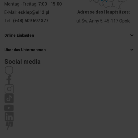
Montag - Freitag:
7:00 - 15:00
Adresse des Hauptsitzes:
E-Mail:
esklep@el12.pl
Tel.:
(+48) 609 697 377
ul. Św. Anny 5, 45-117 Opole
Online Einkaufen
Häufig gestellte Fragen
Über das Unternehmen
Liefermethoden
Elektrogroßhandel
Zahlungsarten
Social media
Karriere
Widerrufsbelehrung
Impressum
Satzung
Datenschutzrichtlinie
Reklamation