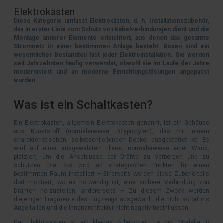
Elektrokästen
Diese Kategorie umfasst Elektrokästen, d. h. Installationszubehör,
das in erster Linie zum Schutz von Kabelverbindungen dient und die
Montage anderer Elemente erleichtert, aus denen das gesamte
Stromnetz in einer bestimmten Anlage besteht. Boxen sind ein
wesentlicher Bestandteil fast jeder Elektroinstallation. Sie werden
seit Jahrzehnten häufig verwendet, obwohl sie im Laufe der Jahre
modernisiert und an moderne Einrichtungslösungen angepasst
wurden.
Was ist ein Schaltkasten?
Ein Elektrokasten, allgemein Elektrokasten genannt, ist ein Gehäuse
aus Kunststoff (normalerweise Polypropylen), das mit einem
charakteristischen, selbstschließenden Deckel ausgestattet ist. Es
wird auf einer ausgewählten Ebene, normalerweise einer Wand,
platziert, um die Anschlüsse der Drähte zu verbergen und zu
schützen. Die Box wird an strategischen Punkten für einen
bestimmten Raum installiert – Einerseits werden diese Zubehörteile
dort montiert, wo es notwendig ist, eine sichere Verbindung von
Drähten herzustellen, andererseits – Zu diesem Zweck werden
diejenigen Fragmente des Flugzeugs ausgewählt, die nicht sofort ins
Auge fallen und die Innenarchitektur nicht negativ beeinflussen.
Der Elektrokasten ist ein kleines Zubehörteil. Es gibt Modelle in