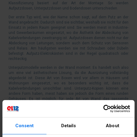
Klassifizierung basiert auf der Art der Montage. So werden
Aufputzdosen, Unterputzdosen und Bodendosen unterschieden.
Der erste Typ wird, wie der Name schon sagt, auf dem Putz an der
Wand angebracht. Dadurch sind sie sichtbar, weshalb sie nicht für den
Einsatz in jedem Raum geeignet sind. Sie werden meist in Industrie-
und Gewerberäumen eingesetzt, wo die Ästhetik der Abdeckung von
Kabelverbindungen zweitrangig ist. Aufputzdosen dienen nicht nur der
Abdeckung von Leitungen, sondern auch dem Schutz von Sensoren
und Relais. Am häufigsten werden sie mit Schrauben oder Dübeln
befestigt. Aufputz-Elektrokästen sind in der Regel quadratisch oder
rechteckig.
Unterputzmodelle werden in der Wand montiert. Es handelt sich also
um eine viel ästhetischere Lösung, da die Ausrüstung vollständig
abgedeckt ist. Diese Art von Boxen wird vor allem in Häusern und
Wohnungen eingesetzt, wo es besonders wichtig ist, dass die
Kabelverbindungen unsichtbar sind. Unterputz-Kopien können eine
andere Form haben, meist haben sie jedoch die Form eines runden
Gehäuses. Es ist möglich, für jede Art von Wand das passende
Kastenmodell auszuwählen, angefangen bei
Mauerwerkskonstruktionen bis hin zu Pappe und Gips.
Der dritte Typ sind Bodenschaltkästen. Aus technischer Sicht
unterscheiden sie sich kaum von Aufputz- und Unterputzmodellen.
Consent
Details
About
Diese Artikel sind so konzipiert, dass sie für den Einbau im Boden
geeignet sind. Diese Lösung wird am häufigsten in Büroräumen