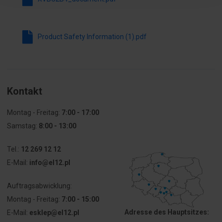
Spannungsart
AC/DC
Leuchtmittel
LED
Product Safety Information (1).pdf
Gehäusefarbe
schwarz
Schutzart
IP65
(IP)
Kontakt
Stopień
4X
Montag - Freitag:
7:00 - 17:00
ochrony
Samstag:
8:00 - 13:00
(NEMA)
Tel.:
12 269 12 12
E-Mail:
info@el12.pl
Auftragsabwicklung:
Montag - Freitag:
7:00 - 15:00
Adresse des Hauptsitzes:
E-Mail:
esklep@el12.pl