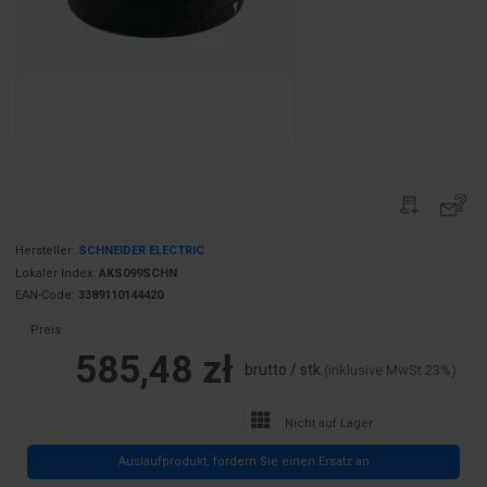
Hersteller:
SCHNEIDER ELECTRIC
Lokaler Index:
AKS099SCHN
EAN-Code:
3389110144420
Preis:
585,48 zł
brutto / stk.
(inklusive MwSt 23%)
Nicht auf Lager
Auslaufprodukt, fordern Sie einen Ersatz an