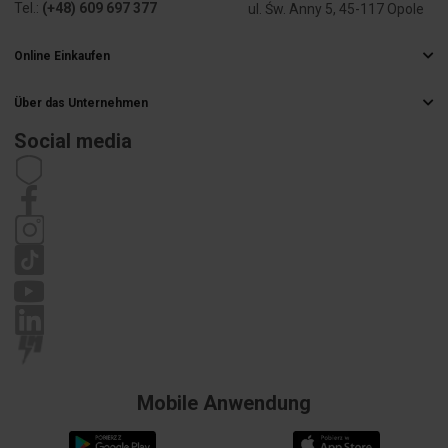
Tel.:
(+48) 609 697 377
ul. Św. Anny 5, 45-117 Opole
Online Einkaufen
Häufig gestellte Fragen
Über das Unternehmen
Liefermethoden
Elektrogroßhandel
Zahlungsarten
Social media
Karriere
Widerrufsbelehrung
Impressum
Satzung
Datenschutzrichtlinie
Reklamation
Mobile Anwendung