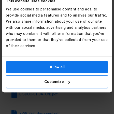
This website uses cookies
PKWIU
27.90.20.0
Electric
Polska
We use cookies to personalise content and ads, to
provide social media features and to analyse our traffic.
Weitere technische Daten
Adresse
02-673
We also share information about your use of our site
Warszawa
with our social media, advertising and analytics partners
Funktion
Dauerlicht
Konstruktorska
who may combine it with other information that you’ve
12 Polska
provided to them or that they’ve collected from your use
Farbe
rot
of their services.
E-Mail
poland.helpdesk@se.com
Außendurchmesser
70 mm
Dateien zum Herunterladen
Betriebsspannung
24 ... 24 V
Allow all
bei AC 50 Hz
Alle Dateien herunterladen
Customize
Betriebsspannung
24 ... 24 V
bei AC 60 Hz
UK-DOC-01-0A-XVB.pdf
Betriebsspannung
24 ... 24 V
bei DC
XVBC2B4_document.pdf