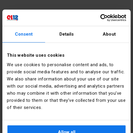
Kontakt
Consent
Details
About
Montag - Freitag:
7:00 - 17:00
Samstag:
8:00 - 13:00
This website uses cookies
We use cookies to personalise content and ads, to
Tel.:
12 269 12 12
provide social media features and to analyse our traffic.
E-Mail:
info@el12.pl
We also share information about your use of our site
with our social media, advertising and analytics partners
Auftragsabwicklung:
who may combine it with other information that you’ve
Montag - Freitag:
7:00 - 15:00
provided to them or that they’ve collected from your use
Adresse des Hauptsitzes:
E-Mail:
esklep@el12.pl
of their services.
Tel.:
(+48) 609 697 377
ul. Św. Anny 5, 45-117 Opole
Online Einkaufen
Häufig gestellte Fragen
Allow all