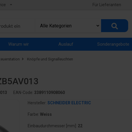
ice
Für Lieferanten
Warum wir
Auslauf
Sonderangebote
teuerstation
Knöpfe und Signalleuchten
 ZB5AV013
013
EAN-Code:
3389110908060
Hersteller:
SCHNEIDER ELECTRIC
Farbe:
Weiss
Einbaudurchmesser [mm]:
22