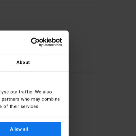
About
22
27.90.20.0
yse our traffic. We also
ics partners who may combine
 of their services.
weiß
22.5 mm
Allow all