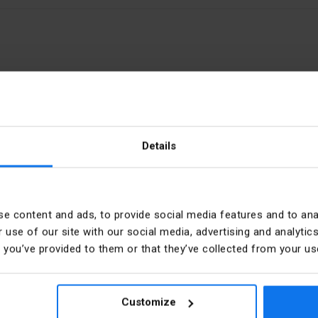
Details
s
Einbaudurchmesser [mm]
s
PKWIU
e content and ads, to provide social media features and to anal
 use of our site with our social media, advertising and analyt
t you’ve provided to them or that they’ve collected from your use
Farbe der Linse
Lochdurchmesser
Customize