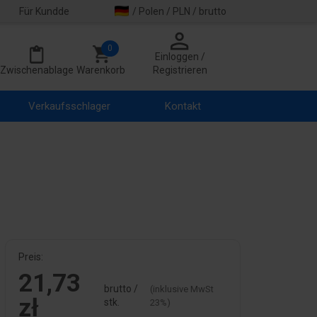
Für Kundde
/ Polen / PLN / brutto
0
Einloggen /
Zwischenablage
Warenkorb
Registrieren
Verkaufsschlager
Kontakt
Preis:
21,73
brutto /
(inklusive MwSt
zł
stk.
23%)