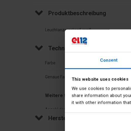
Produktbeschreibung
Leuchtanzeigekopf, weiß
Technische Daten
Consent
Farbe
Weis
Genaue Farbe
Weis
This website uses cookies
We use cookies to personalis
Weitere technische Daten
share information about your
it with other information tha
Anzahl der einbaubaren Leuchtmelder
1
Hersteller-Details
Bauform der Linse
rund