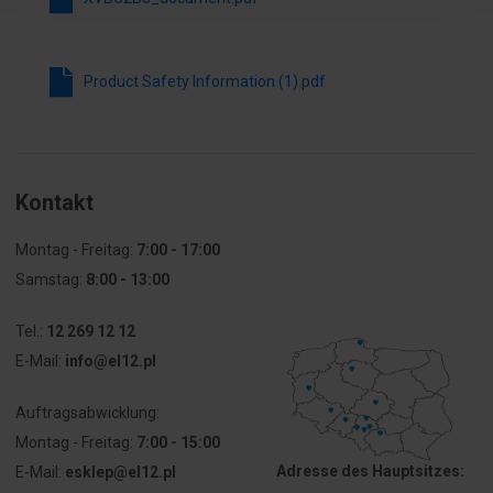
Spannungsart
AC/DC
Leuchtmittel
LED
Product Safety Information (1).pdf
Gehäusefarbe
schwarz
Schutzart
IP65
(IP)
Kontakt
Stopień
4X
Montag - Freitag:
7:00 - 17:00
ochrony
Samstag:
8:00 - 13:00
(NEMA)
Tel.:
12 269 12 12
E-Mail:
info@el12.pl
Auftragsabwicklung:
Montag - Freitag:
7:00 - 15:00
Adresse des Hauptsitzes:
E-Mail:
esklep@el12.pl