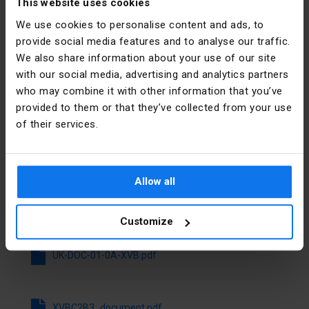
This website uses cookies
PKWIU
27.90.20.0
Electric
Polska
We use cookies to personalise content and ads, to
provide social media features and to analyse our traffic.
Weitere technische Daten
Adresse
02-673
We also share information about your use of our site
Warszawa
with our social media, advertising and analytics partners
Funktion
Dauerlicht
Konstruktorska
who may combine it with other information that you’ve
12 Polska
provided to them or that they’ve collected from your use
Farbe
grün
of their services.
E-Mail
poland.helpdesk@se.com
Außendurchmesser
70 mm
Dateien zum Herunterladen
Betriebsspannung
24 ... 24 V
Allow all
bei AC 50 Hz
Alle Dateien herunterladen
Customize
Betriebsspannung
24 ... 24 V
bei AC 60 Hz
UK-DOC-01-0A-XVB.pdf
Betriebsspannung
24 ... 24 V
bei DC
XVBC2B3_document.pdf