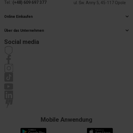
Tel.:
(+48) 609 697 377
ul. Św. Anny 5, 45-117 Opole
Online Einkaufen
Häufig gestellte Fragen
Über das Unternehmen
Liefermethoden
Elektrogroßhandel
Zahlungsarten
Social media
Karriere
Widerrufsbelehrung
Impressum
Satzung
Datenschutzrichtlinie
Reklamation
Mobile Anwendung