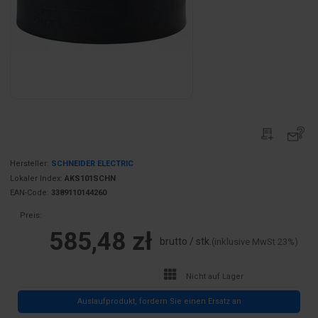
Hersteller:
SCHNEIDER ELECTRIC
Lokaler Index:
AKS101SCHN
EAN-Code:
3389110144260
Preis:
585,48 zł
brutto / stk.
(inklusive MwSt 23%)
Nicht auf Lager
Auslaufprodukt, fordern Sie einen Ersatz an