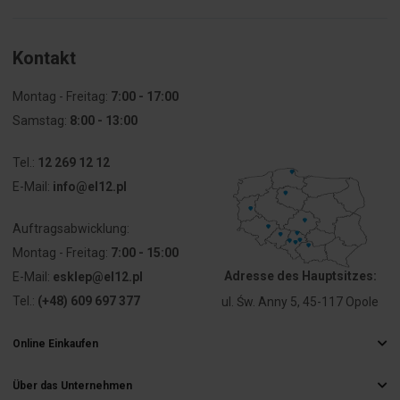
Stopień
sonstige
ochrony
(NEMA)
Kontakt
Montag - Freitag:
7:00 - 17:00
Samstag:
8:00 - 13:00
Tel.:
12 269 12 12
E-Mail:
info@el12.pl
Auftragsabwicklung:
Montag - Freitag:
7:00 - 15:00
Adresse des Hauptsitzes:
E-Mail:
esklep@el12.pl
Tel.:
(+48) 609 697 377
ul. Św. Anny 5, 45-117 Opole
Online Einkaufen
Häufig gestellte Fragen
Über das Unternehmen
Liefermethoden