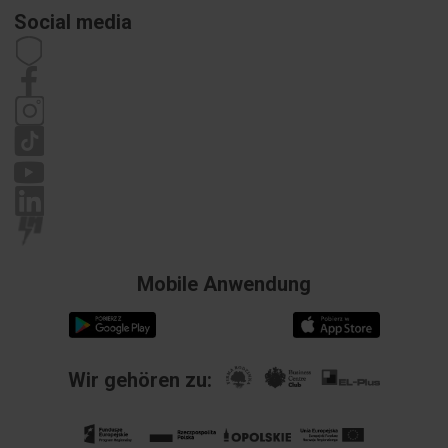
Elektrogroßhandel
Zahlungsarten
Social media
Karriere
Widerrufsbelehrung
Impressum
Satzung
Datenschutzrichtlinie
Reklamation
Mobile Anwendung
Wir gehören zu: