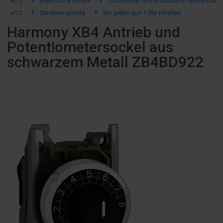
el12
Elektrische Geräte
Drucktaster und Drucktaster-Steuerstatio
el12
Sonderangenote
Sie geben aus = Sie erhalten
Harmony XB4 Antrieb und
Potentiometersockel aus
schwarzem Metall ZB4BD922