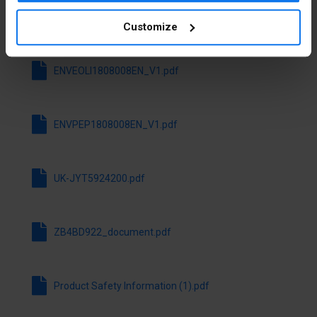
Lochdurchmesser
22.5 mm
Customize
Alle Dateien herunterladen
Schaltfunktion
Ja
verrastend
ENVEOLI1808008EN_V1.pdf
Tastend
Nein
ENVPEP1808008EN_V1.pdf
Mit Frontring
Ja
Werkstoff
Metall
des
UK-JYT5924200.pdf
Frontrings
Farbe
Chrom
ZB4BD922_document.pdf
Frontring
Schutzart
IP66
(IP),
Product Safety Information (1).pdf
frontseitig