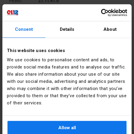
PKWIU
27.11.61.0
Weitere technische Daten
Consent
Details
About
Anzahl der
0
Hersteller-Details
Schaltstellungen
This website uses cookies
Hersteller
Schneider
Ausführung
Drehknopf
Electric
des
We use cookies to personalise content and ads, to
Polska
Betätigungselements
provide social media features and to analyse our traffic.
We also share information about your use of our site
Adresse
02-673
Geeignet für
Nein
with our social media, advertising and analytics partners
Warszawa
Beleuchtung
who may combine it with other information that you’ve
Konstruktorska
12 Polska
provided to them or that they’ve collected from your use
Farbe des
schwarz
of their services.
Betätigungselements
E-Mail
poland.helpdesk@se.com
Bauform der
rund
Dateien zum Herunterladen
Linse
Allow all