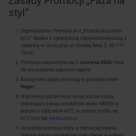
Zasady Promocji „Faza na
styl”
Organizatorem Promocji jest „Przedsiębiorstwo
el12” Spółka z ograniczoną odpowiedzialnością z
siedzibą w Opolu przy ul. Świętej Anny 5, 45-117
Opole.
Promocja rozpoczyna się
1 czerwca 2026
i trwa
do wyczerpania zapasów nagród.
Asortyment objęty promocją to produkty marki
Hager
.
W promocji udział może wziąć każda osoba
dokonująca zakupu produktów marki HAGER w
jednym z oddziałów el12, w salonie elstilo, na
el12.com
lub
elstilo.com.pl
.
Uczestnik promocji, który w trakcie jej trwania
dokona zakupu produktów marki Hager w jednym