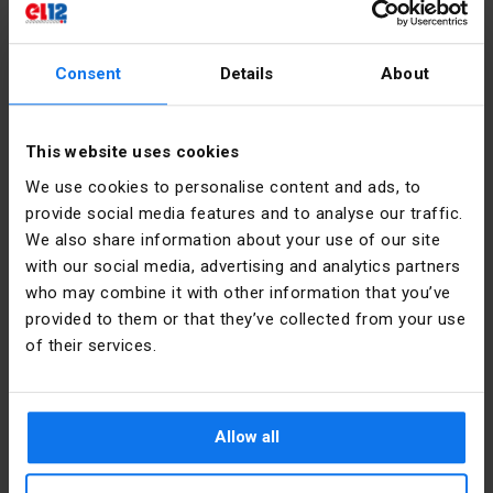
zakresie jego sytuację prawno-podatkową.
Udział w akcji promocyjnej jest dobrowolny.
Consent
Details
About
Szczegółowe informacje wraz z regulaminem
promocji i konkursu dostępne są na stronie:
https://go.hager.com/pl-FazaNaStyl
.
This website uses cookies
We use cookies to personalise content and ads, to
Zobacz produkty
provide social media features and to analyse our traffic.
We also share information about your use of our site
with our social media, advertising and analytics partners
who may combine it with other information that you’ve
provided to them or that they’ve collected from your use
of their services.
Allow all