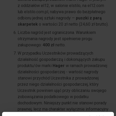
z oddziałów el12, w salonie elstilo, na el12.com
lub elstilo.com.pl, nabywa prawo do bezpłatnego
odbioru jednej sztuki nagrody —
puszki z parą
skarpetek
o wartości 20 zł netto (24,60 zł brutto).
Liczba nagród jest ograniczona. Warunkiem
otrzymania nagrody jest spełnienie progu
zakupowego:
400 zł
netto.
W przypadku Uczestników prowadzących
działalność gospodarczą i dokonujących zakupu
produktu/ów marki
Hager
w ramach prowadzonej
działalności gospodarczej - wartość nagrody
stanowi przychód Uczestnika z prowadzonej
przez niego działalności gospodarczej, który
Uczestnik powinien ująć przy obliczaniu swojego
zobowiązania podatkowego w podatku
dochodowym. Niniejszy punkt nie stanowi porady
prawnej, lecz ma charakter wyłącznie informacyjny
a Uczestnik powinien ustalić we własnym