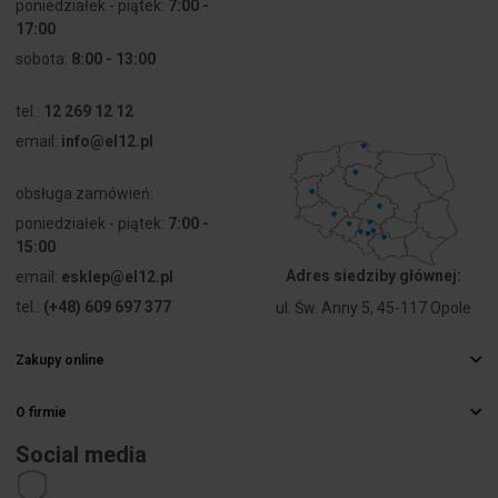
poniedziałek - piątek:
7:00 -
17:00
sobota:
8:00 - 13:00
tel.:
12 269 12 12
email:
info@el12.pl
obsługa zamówień:
poniedziałek - piątek:
7:00 -
15:00
Adres siedziby głównej:
email:
esklep@el12.pl
tel.:
(+48) 609 697 377
ul. Św. Anny 5, 45-117 Opole
Zakupy online
Najczęstsze pytania
O firmie
Sposoby dostawy
Hurtownia elektryczna
Płatności
Social media
Kariera
Prawo odstąpienia od umowy
Dane kontaktowe