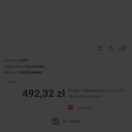
Výrobce:
SIMET
Místní index:
TEG155SIME
EAN kód:
5907813209895
Cena:
492,32 zł
hrubý / balení
(včetně DPH 23%)
98,46 zł hrubý/kusů.
do 4 týdnů
Na zakázku