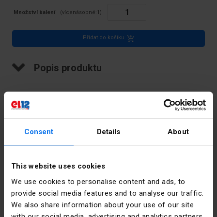
Množství balení
(vícenásobné:
1
)
Přidat do košíku
Popis produktu
Závitová lišta, 240, 0 mm2, TS 35, 1 dráha
Consent
Details
About
Technické údaje
Barva
Šedá
This website uses cookies
We use cookies to personalise content and ads, to
Jmenovitý
415
provide social media features and to analyse our traffic.
proud [A]
We also share information about your use of our site
with our social media, advertising and analytics partners