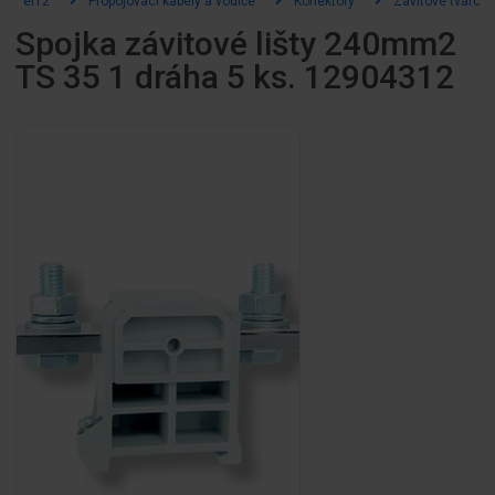
el12
Propojovací kabely a vodiče
Konektory
Závitové tvarovk
Spojka závitové lišty 240mm2
TS 35 1 dráha 5 ks. 12904312