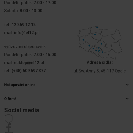
Pondělí - pátek:
7:00 - 17:00
Przekrój
0 ... 0 mm²
przyłączanego
Sobota:
8:00 - 13:00
przewodu
linkowego z
tel.:
12 269 12 12
końcówką
mail:
info@el12.pl
tulejkową
vyřizování objednávek:
Przekrój
70 ... 240
przyłączanego
mm²
Pondělí - pátek:
7:00 - 15:00
przewodu
Adresa sídla:
mail:
esklep@el12.pl
jednodrutowego
tel.:
(+48) 609 697 377
ul. Św. Anny 5, 45-117 Opole
Przekrój
70 ... 240
przyłączanego
mm²
Nakupování online
przewodu
Často kladené otázky
wielożyłowego
O firmě
Způsoby doručení
Velkoobchod s elektrospotřebiči
Platby
Social media
Prąd
415 A
Kariéra
znamionowy
Právo na odstoupení od smlouvy
In
Kontaktní údaje
Předpisy
Zásady ochrany osobních údajů
Stížnosti